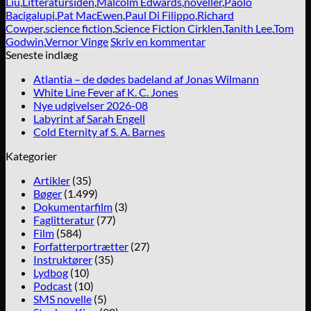
Liu
,
Litteratursiden
,
Malcolm Edwards
,
noveller
,
Paolo
Bacigalupi
,
Pat MacEwen
,
Paul Di Filippo
,
Richard
Cowper
,
science fiction
,
Science Fiction Cirklen
,
Tanith Lee
,
Tom
Godwin
,
Vernor Vinge
Skriv en kommentar
Seneste indlæg
Atlantia – de dødes badeland af Jonas Wilmann
White Line Fever af K. C. Jones
Nye udgivelser 2026-08
Labyrint af Sarah Engell
Cold Eternity af S. A. Barnes
Kategorier
Artikler
(35)
Bøger
(1.499)
Dokumentarfilm
(3)
Faglitteratur
(77)
Film
(584)
Forfatterportrætter
(27)
Instruktører
(35)
Lydbog
(10)
Podcast
(10)
SMS novelle
(5)