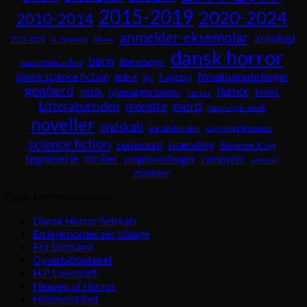
2015-2019
2020-2024
2010-2014
anmelder-eksemplar
antologi
A. Silvestri
2025-2029
Aliens
dansk horror
børn
Børnebøger
baseret på en bog
dansk science fiction
filmatiserede bøger
Fantasy
debut
dyr
genfærd
humor
krimi
gotik
hjemsøgte steder
horror
Litteratursiden
mord
monstre
naturen går amok
noveller
ondskab
parallelverden
psykologisk portræt
science fiction
spænding
seriemord
Stephen King
tegneserie
thriller
ungdomsbøger
vampyrer
venskab
zombier
Gode horrorlinks m.m.
Dansk Horror Selskab
En lejemorder ser tilbage
Fra Sortsand
Gyserbiblioteket
H.P. Lovecraft
Heaven of Horror
Himmelskibet