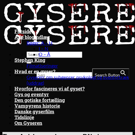
Fortsæt
til
indhold
Forside
Alle blogindlæg
Bøger: A – H
I – N
O – Å
Stephen King
Filmatiseringer
Hvad er en gyser?
Search for:
Search Button
Gyseren: om subgenrer, psykologi og eventyrtræk
(uddrag)
Hvorfor fascineres vi af gyset?
Gys og eventyr
Den gotiske fortælling
Vampyrens historie
Danske gyserfilm
Tidslinje
Om Gyseren