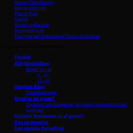
Horror Film History
Horrorsiden.dk
Planet Pulp
Scaryo
Skræk og Rædsel
Superkultur.dk
The Internet Speculative Fiction Database
Copyright 2026 ©
Gyseren.dk
Forside
Alle blogindlæg
Bøger: A – H
I – N
O – Å
Stephen King
Filmatiseringer
Hvad er en gyser?
Gyseren: om subgenrer, psykologi og eventyrtræk
(uddrag)
Hvorfor fascineres vi af gyset?
Gys og eventyr
Den gotiske fortælling