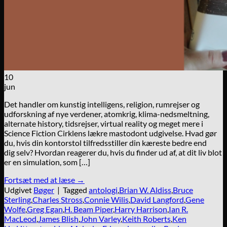
10
jun
Det handler om kunstig intelligens, religion, rumrejser og
udforskning af nye verdener, atomkrig, klima-nedsmeltning,
alternate history, tidsrejser, virtual reality og meget mere i
Science Fiction Cirklens lækre mastodont udgivelse. Hvad gør
du, hvis din kontorstol tilfredsstiller din kæreste bedre end
dig selv? Hvordan reagerer du, hvis du finder ud af, at dit liv blot
er en simulation, som […]
Fortsæt med at læse
→
Udgivet
Bøger
|
Tagged
antologi
,
Brian W. Aldiss
,
Bruce
Sterling
,
Charles Stross
,
Connie Wilis
,
David Langford
,
Gene
Wolfe
,
Greg Egan
,
H. Beam Piper
,
Harry Harrison
,
Ian R.
MacLeod
,
James Blish
,
John Varley
,
Keith Roberts
,
Ken