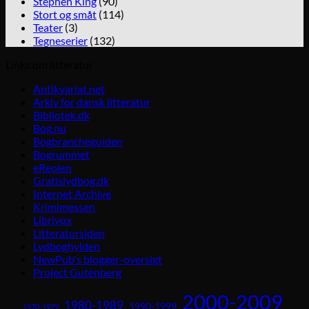
Stephen King
(90)
Stort og småt
(114)
Teater
(3)
Tegneserier
(132)
Links om litteratur
Antikvariat.net
Arkiv for dansk litteratur
Bibliotek.dk
Bog.nu
Bogbrancheguiden
Bogrummet
eReolen
Gratislydbog.dk
Internet Archive
Krimimessen
Librivox
Litteratursiden
Lydboghylden
NewPub's blogger-oversigt
Project Gutenberg
2000-2009
1980-1989
1990-1999
1970-1979