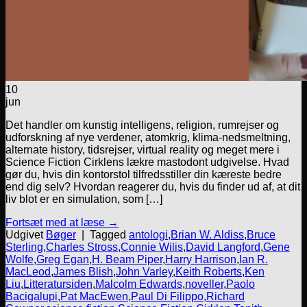
10
jun
Det handler om kunstig intelligens, religion, rumrejser og
udforskning af nye verdener, atomkrig, klima-nedsmeltning,
alternate history, tidsrejser, virtual reality og meget mere i
Science Fiction Cirklens lækre mastodont udgivelse. Hvad
gør du, hvis din kontorstol tilfredsstiller din kæreste bedre
end dig selv? Hvordan reagerer du, hvis du finder ud af, at dit
liv blot er en simulation, som […]
Fortsæt med at læse
→
Udgivet
Bøger
|
Tagged
antologi
,
Brian W. Aldiss
,
Bruce
Sterling
,
Charles Stross
,
Connie Wilis
,
David Langford
,
Gene
Wolfe
,
Greg Egan
,
H. Beam Piper
,
Harry Harrison
,
Ian R.
MacLeod
,
James Blish
,
John Varley
,
Keith Roberts
,
Ken
Liu
,
Litteratursiden
,
Malcolm Edwards
,
noveller
,
Paolo
Bacigalupi
,
Pat MacEwen
,
Paul Di Filippo
,
Richard