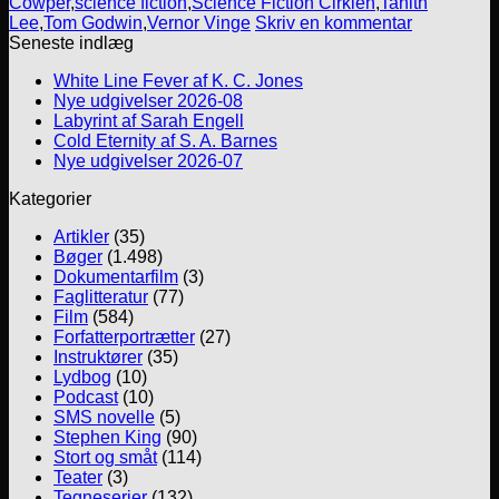
Cowper
,
science fiction
,
Science Fiction Cirklen
,
Tanith
Lee
,
Tom Godwin
,
Vernor Vinge
Skriv en kommentar
Seneste indlæg
White Line Fever af K. C. Jones
Nye udgivelser 2026-08
Labyrint af Sarah Engell
Cold Eternity af S. A. Barnes
Nye udgivelser 2026-07
Kategorier
Artikler
(35)
Bøger
(1.498)
Dokumentarfilm
(3)
Faglitteratur
(77)
Film
(584)
Forfatterportrætter
(27)
Instruktører
(35)
Lydbog
(10)
Podcast
(10)
SMS novelle
(5)
Stephen King
(90)
Stort og småt
(114)
Teater
(3)
Tegneserier
(132)