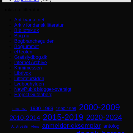
Links om litteratur
Antikvariat.net
Arkiv for dansk litteratur
Bibliotek.dk
Bog.nu
Bogbrancheguiden
Bogrummet
eReolen
Gratislydbog.dk
Internet Archive
Krimimessen
Librivox
Litteratursiden
Lydboghylden
NewPub's blogger-oversigt
Project Gutenberg
2000-2009
1980-1989
1990-1999
1970-1979
2015-2019
2020-2024
2010-2014
anmelder-eksemplar
antologi
A. Silvestri
Aliens