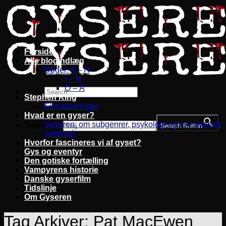
Fortsæt
til
indhold
Forside
Alle blogindlæg
Bøger: A – H
I – N
O – Å
Stephen King
Filmatiseringer
Hvad er en gyser?
Gyseren: om subgenrer, psykologi og eventyrtræk
Search for:
Search Button
(uddrag)
Hvorfor fascineres vi af gyset?
Gys og eventyr
Den gotiske fortælling
Vampyrens historie
Danske gyserfilm
Tidslinje
Om Gyseren
Tag Arkiver:
Pat MacEwen