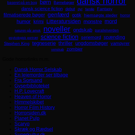
dansk horror
børn
Børnebøger
baseret på en bog
dansk science fiction
Fantasy
debut
dyr
familie
genfærd
filmatiserede bøger
gotik
hjemsøgte steder
horror
mord
Litteratursiden
humor
krimi
monstre
noveller
ondskab
parallelverden
naturen går amok
science fiction
spænding
seriemord
psykologisk portræt
tegneserie
thriller
ungdomsbøger
Stephen King
vampyrer
zombier
venskab
Gode horrorlinks m.m.
Dansk Horror Selskab
En lejemorder ser tilbage
Fra Sortsand
Gyserbiblioteket
H.P. Lovecraft
Heaven of Horror
Himmelskibet
Horror Film History
Horrorsiden.dk
Planet Pulp
Scaryo
Skræk og Rædsel
Superkultur.dk