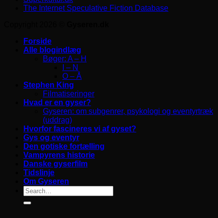
The Internet Speculative Fiction Database
Copyright 2026 ©
Gyseren.dk
Forside
Alle blogindlæg
Bøger: A – H
I – N
O – Å
Stephen King
Filmatiseringer
Hvad er en gyser?
Gyseren: om subgenrer, psykologi og eventyrtræk
(uddrag)
Hvorfor fascineres vi af gyset?
Gys og eventyr
Den gotiske fortælling
Vampyrens historie
Danske gyserfilm
Tidslinje
Om Gyseren