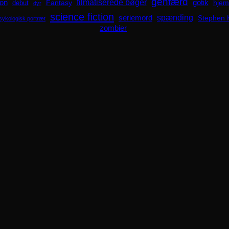
genfærd
ion
filmatiserede bøger
Fantasy
gotik
hjem
debut
dyr
science fiction
spænding
seriemord
Stephen 
sykologisk portræt
zombier