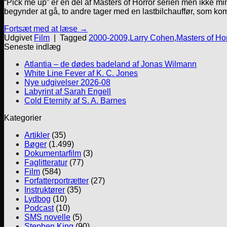
“Pick me up” er en del af Masters of Horror serien men ikke mi
begynder at gå, to andre tager med en lastbilchauffør, som k
Fortsæt med at læse
→
Udgivet
Film
|
Tagged
2000-2009
,
Larry Cohen
,
Masters of Hor
Seneste indlæg
Atlantia – de dødes badeland af Jonas Wilmann
White Line Fever af K. C. Jones
Nye udgivelser 2026-08
Labyrint af Sarah Engell
Cold Eternity af S. A. Barnes
Kategorier
Artikler
(35)
Bøger
(1.499)
Dokumentarfilm
(3)
Faglitteratur
(77)
Film
(584)
Forfatterportrætter
(27)
Instruktører
(35)
Lydbog
(10)
Podcast
(10)
SMS novelle
(5)
Stephen King
(90)