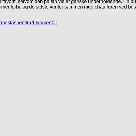
n favorit, selvom den på sin vis er ganske underholdende. En bus
ommer forbi, og de sidste venter sammen med chaufføren ved bu
ror
,
slasherfilm
1
Komentar