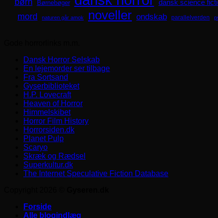
dansk horror
børn
dansk science fict
Børnebøger
noveller
mord
ondskab
parallelverden
naturen går amok
p
Gode horrorlinks m.m.
Dansk Horror Selskab
En lejemorder ser tilbage
Fra Sortsand
Gyserbiblioteket
H.P. Lovecraft
Heaven of Horror
Himmelskibet
Horror Film History
Horrorsiden.dk
Planet Pulp
Scaryo
Skræk og Rædsel
Superkultur.dk
The Internet Speculative Fiction Database
Copyright 2026 ©
Gyseren.dk
Forside
Alle blogindlæg