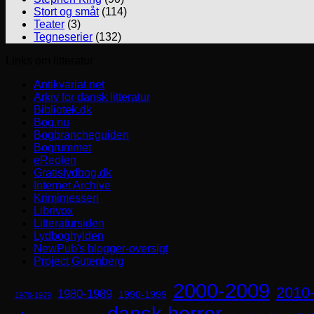
Stort og småt
(114)
Teater
(3)
Tegneserier
(132)
Links om litteratur
Antikvariat.net
Arkiv for dansk litteratur
Bibliotek.dk
Bog.nu
Bogbrancheguiden
Bogrummet
eReolen
Gratislydbog.dk
Internet Archive
Krimimessen
Librivox
Litteratursiden
Lydboghylden
NewPub's blogger-oversigt
Project Gutenberg
2000-2009
2010
1980-1989
1990-1999
1970-1979