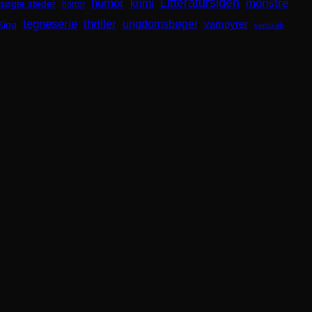
Litteratursiden
humor
krimi
monstre
søgte steder
horror
tegneserie
thriller
ungdomsbøger
King
vampyrer
venskab