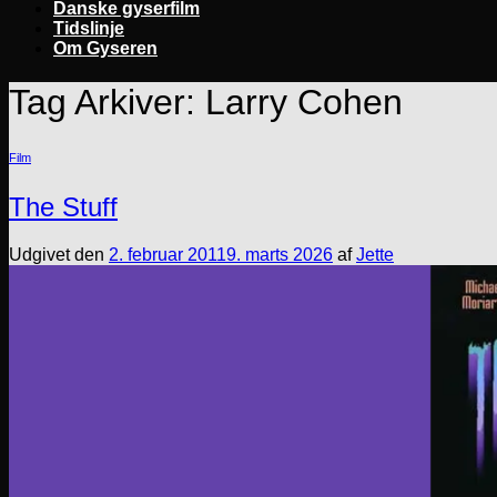
Danske gyserfilm
Tidslinje
Om Gyseren
Tag Arkiver:
Larry Cohen
Film
The Stuff
Udgivet den
2. februar 2011
9. marts 2026
af
Jette