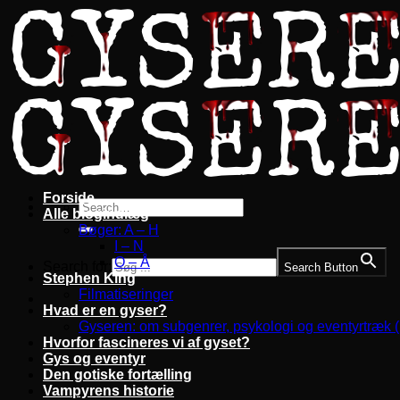
Fortsæt
til
indhold
Forside
Alle blogindlæg
Bøger: A – H
I – N
O – Å
Search for:
Search Button
Stephen King
Filmatiseringer
Hvad er en gyser?
Gyseren: om subgenrer, psykologi og eventyrtræk 
Hvorfor fascineres vi af gyset?
Gys og eventyr
Den gotiske fortælling
Vampyrens historie