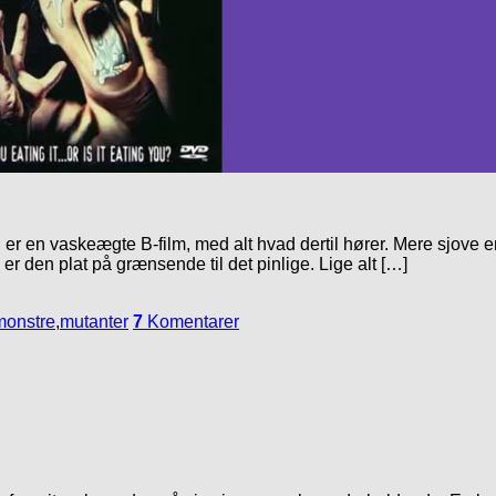
og er en vaskeægte B-film, med alt hvad dertil hører. Mere sjove 
 er den plat på grænsende til det pinlige. Lige alt […]
monstre
,
mutanter
7
Komentarer