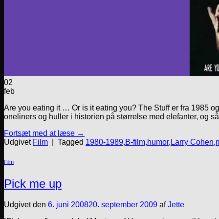
02
feb
Are you eating it … Or is it eating you? The Stuff er fra 1985 
oneliners og huller i historien på størrelse med elefanter, og så
Fortsæt med at læse
→
Udgivet
Film
|
Tagged
1980-1989
,
B-film
,
humor
,
Larry Cohen
,
Film
Pick me up
Udgivet den
6. juni 2008
20. september 2009
af
Jette