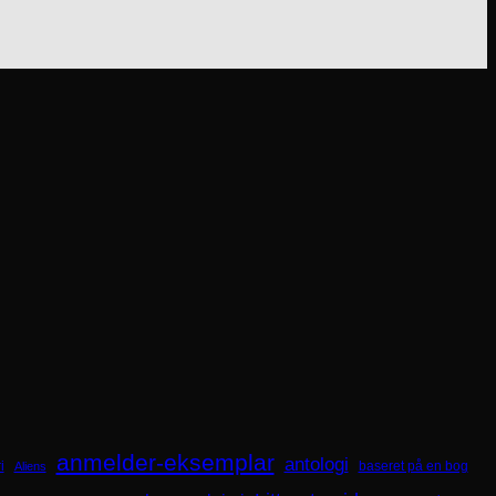
anmelder-eksemplar
antologi
i
baseret på en bog
Aliens