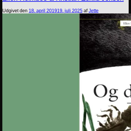
Udgivet den
18. april 2019
19. juli 2025
af
Jette