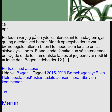
18
apr
Forleden var jeg på en yderst interessant temadag om gys,
gru og glæden ved horror. Blandt oplægsholderne var
børnebogsforfatteren Ellen Holmboe, som fortalte om at
skrive gys til børn. Blandt andet fortalte hun så spændende
om Og de onde lo – amoralske fabler, at jeg bare var nødt til
at læse den. Bogen indeholder 12 […]
Fortsæt med at læse
→
Udgivet
Bøger
|
Tagged
2015-2019
,
Børnebøger
,
dyr
,
Ellen
Holmboe
,
fabler
,
Kristian Eskild Jensen
,
moral
Skriv en
kommentar
Film
Martin