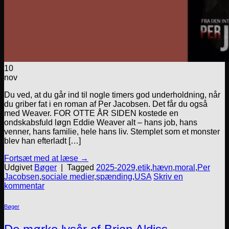
10
nov
Du ved, at du går ind til nogle timers god underholdning, når
du griber fat i en roman af Per Jacobsen. Det får du også
med Weaver. FOR OTTE ÅR SIDEN kostede en
ondskabsfuld løgn Eddie Weaver alt – hans job, hans
venner, hans familie, hele hans liv. Stemplet som et monster
blev han efterladt […]
Fortsæt med at læse
→
Udgivet
Bøger
|
Tagged
2025-2029
,
etik
,
hævn
,
moral
,
Per
Jacobsen
,
sociale medier
,
spænding
,
USA
Skriv en
kommentar
Bøger