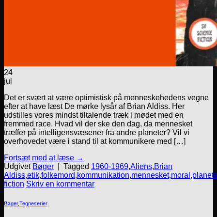
24
jul
Det er svært at være optimistisk på menneskehedens vegne
efter at have læst De mørke lysår af Brian Aldiss. Her
udstilles vores mindst tiltalende træk i mødet med en
fremmed race. Hvad vil der ske den dag, da mennesket
træffer på intelligensvæsener fra andre planeter? Vil vi
overhovedet være i stand til at kommunikere med […]
Fortsæt med at læse
→
Udgivet
Bøger
|
Tagged
1960-1969
,
Aliens
,
Brian
Aldiss
,
etik
,
folkemord
,
kommunikation
,
mennesket
,
moral
,
planete
fiction
Skriv en kommentar
Bøger
,
Tegneserier