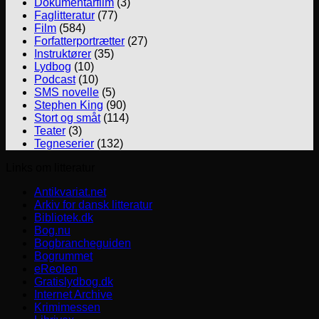
Dokumentarfilm
(3)
Faglitteratur
(77)
Film
(584)
Forfatterportrætter
(27)
Instruktører
(35)
Lydbog
(10)
Podcast
(10)
SMS novelle
(5)
Stephen King
(90)
Stort og småt
(114)
Teater
(3)
Tegneserier
(132)
Links om litteratur
Antikvariat.net
Arkiv for dansk litteratur
Bibliotek.dk
Bog.nu
Bogbrancheguiden
Bogrummet
eReolen
Gratislydbog.dk
Internet Archive
Krimimessen