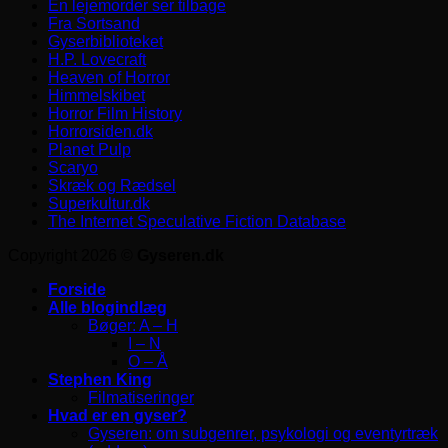
En lejemorder ser tilbage
Fra Sortsand
Gyserbiblioteket
H.P. Lovecraft
Heaven of Horror
Himmelskibet
Horror Film History
Horrorsiden.dk
Planet Pulp
Scaryo
Skræk og Rædsel
Superkultur.dk
The Internet Speculative Fiction Database
Copyright 2026 ©
Gyseren.dk
Forside
Alle blogindlæg
Bøger: A – H
I – N
O – Å
Stephen King
Filmatiseringer
Hvad er en gyser?
Gyseren: om subgenrer, psykologi og eventyrtræk