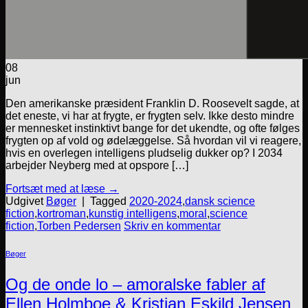
08
jun
Den amerikanske præsident Franklin D. Roosevelt sagde, at
det eneste, vi har at frygte, er frygten selv. Ikke desto mindre
er mennesket instinktivt bange for det ukendte, og ofte følges
frygten op af vold og ødelæggelse. Så hvordan vil vi reagere,
hvis en overlegen intelligens pludselig dukker op? I 2034
arbejder Neyberg med at opspore […]
Fortsæt med at læse
→
Udgivet
Bøger
|
Tagged
2020-2024
,
dansk science
fiction
,
kortroman
,
kunstig intelligens
,
moral
,
science
fiction
,
Torben Pedersen
Skriv en kommentar
Bøger
Og de onde lo – amoralske fabler af
Ellen Holmboe & Kristian Eskild Jensen