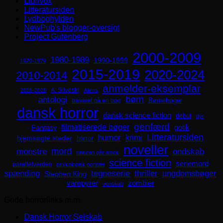
Librivox
Litteratursiden
Lydboghylden
NewPub's blogger-oversigt
Project Gutenberg
2000-2009
1980-1989
1990-1999
1970-1979
2015-2019
2020-2024
2010-2014
anmelder-eksemplar
A. Silvestri
2025-2029
Aliens
børn
antologi
Børnebøger
baseret på en bog
dansk horror
dansk science fiction
debut
dyr
genfærd
filmatiserede bøger
Fantasy
gotik
Litteratursiden
humor
krimi
hjemsøgte steder
horror
noveller
mord
monstre
ondskab
naturen går amok
science fiction
seriemord
parallelverden
psykologisk portræt
spænding
tegneserie
thriller
ungdomsbøger
Stephen King
zombier
vampyrer
venskab
Gode horrorlinks m.m.
Dansk Horror Selskab