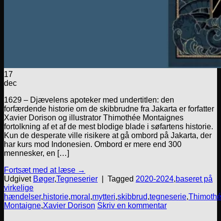
17
dec
1629 – Djævelens apoteker med undertitlen: den
forfærdende historie om de skibbrudne fra Jakarta er forfatter
Xavier Dorison og illustrator Thimothée Montaignes
fortolkning af et af de mest blodige blade i søfartens historie.
Kun de desperate ville risikere at gå ombord på Jakarta, der
har kurs mod Indonesien. Ombord er mere end 300
mennesker, en […]
Fortsæt med at læse
→
Udgivet
Bøger
,
Tegneserier
|
Tagged
2020-2024
,
baseret på
virkelige
hændelser
,
historie
,
moral
,
mytteri
,
skibbrud
,
tegneserie
,
Thimoth
Montaigne
,
Xavier Dorison
Skriv en kommentar