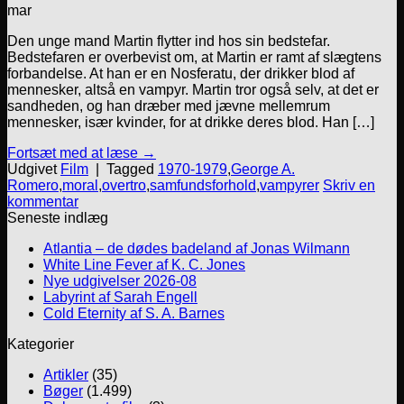
mar
Den unge mand Martin flytter ind hos sin bedstefar.
Bedstefaren er overbevist om, at Martin er ramt af slægtens
forbandelse. At han er en Nosferatu, der drikker blod af
mennesker, altså en vampyr. Martin tror også selv, at det er
sandheden, og han dræber med jævne mellemrum
mennesker, især kvinder, for at drikke deres blod. Han […]
Fortsæt med at læse
→
Udgivet
Film
|
Tagged
1970-1979
,
George A.
Romero
,
moral
,
overtro
,
samfundsforhold
,
vampyrer
Skriv en
kommentar
Seneste indlæg
Atlantia – de dødes badeland af Jonas Wilmann
White Line Fever af K. C. Jones
Nye udgivelser 2026-08
Labyrint af Sarah Engell
Cold Eternity af S. A. Barnes
Kategorier
Artikler
(35)
Bøger
(1.499)