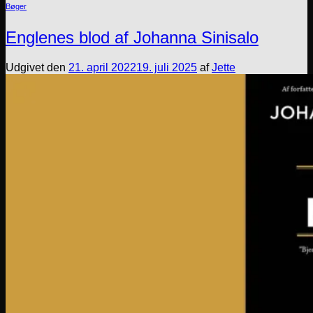
Bøger
Englenes blod af Johanna Sinisalo
Udgivet den
21. april 2022
19. juli 2025
af
Jette