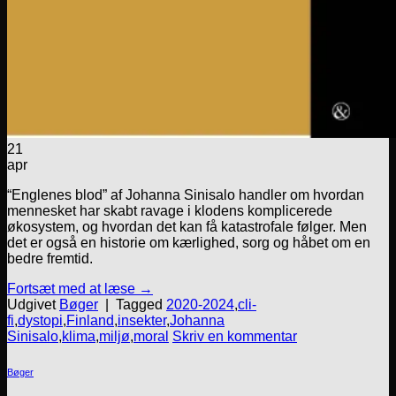
21
apr
“Englenes blod” af Johanna Sinisalo handler om hvordan
mennesket har skabt ravage i klodens komplicerede
økosystem, og hvordan det kan få katastrofale følger. Men
det er også en historie om kærlighed, sorg og håbet om en
bedre fremtid.
Fortsæt med at læse
→
Udgivet
Bøger
|
Tagged
2020-2024
,
cli-
fi
,
dystopi
,
Finland
,
insekter
,
Johanna
Sinisalo
,
klima
,
miljø
,
moral
Skriv en kommentar
Bøger