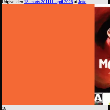
Udgivet den
18. marts 2011
11. april 2026
af
Jette
18