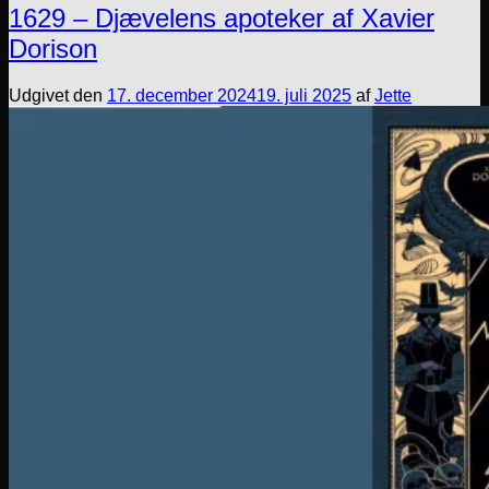
1629 – Djævelens apoteker af Xavier
Dorison
Udgivet den
17. december 2024
19. juli 2025
af
Jette