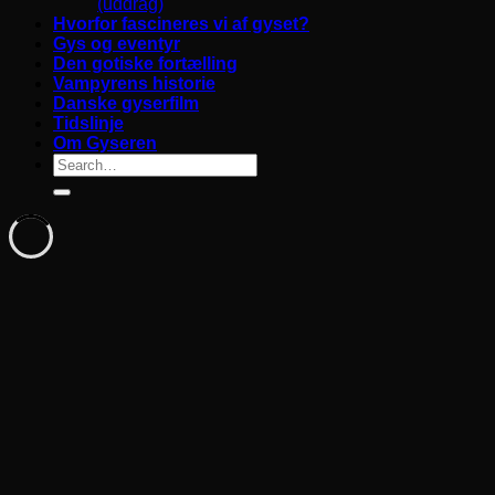
(uddrag)
Hvorfor fascineres vi af gyset?
Gys og eventyr
Den gotiske fortælling
Vampyrens historie
Danske gyserfilm
Tidslinje
Om Gyseren