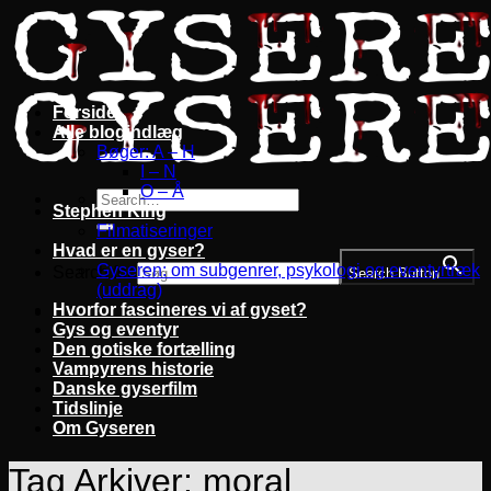
Fortsæt
til
indhold
Forside
Alle blogindlæg
Bøger: A – H
I – N
O – Å
Stephen King
Filmatiseringer
Hvad er en gyser?
Gyseren: om subgenrer, psykologi og eventyrtræk
Search for:
Search Button
(uddrag)
Hvorfor fascineres vi af gyset?
Gys og eventyr
Den gotiske fortælling
Vampyrens historie
Danske gyserfilm
Tidslinje
Om Gyseren
Tag Arkiver:
moral