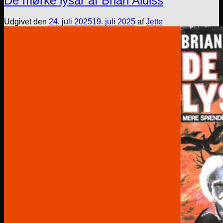
De mørke lysår af Brian Aldiss
Udgivet den
24. juli 2025
19. juli 2025
af
Jette