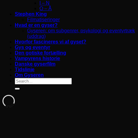
I – N
O – Å
Stephen King
Filmatiseringer
Hvad er en gyser?
Gyseren: om subgenrer, psykologi og eventyrtræk
(uddrag)
Hvorfor fascineres vi af gyset?
Gys og eventyr
Den gotiske fortælling
Vampyrens historie
Danske gyserfilm
Tidslinje
Om Gyseren