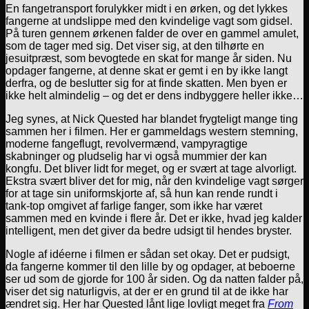
En fangetransport forulykker midt i en ørken, og det lykkes
fangerne at undslippe med den kvindelige vagt som gidsel.
På turen gennem ørkenen falder de over en gammel amulet,
som de tager med sig. Det viser sig, at den tilhørte en
jesuitpræst, som bevogtede en skat for mange år siden. Nu
opdager fangerne, at denne skat er gemt i en by ikke langt
derfra, og de beslutter sig for at finde skatten. Men byen er
ikke helt almindelig – og det er dens indbyggere heller ikke…
Jeg synes, at Nick Quested har blandet frygteligt mange ting
sammen her i filmen. Her er gammeldags western stemning,
moderne fangeflugt, revolvermænd, vampyragtige
skabninger og pludselig har vi også mummier der kan
kongfu. Det bliver lidt for meget, og er svært at tage alvorligt.
Ekstra svært bliver det for mig, når den kvindelige vagt sørger
for at tage sin uniformskjorte af, så hun kan rende rundt i
tank-top omgivet af farlige fanger, som ikke har været
sammen med en kvinde i flere år. Det er ikke, hvad jeg kalder
intelligent, men det giver da bedre udsigt til hendes bryster.
Nogle af idéerne i filmen er sådan set okay. Det er pudsigt,
da fangerne kommer til den lille by og opdager, at beboerne
ser ud som de gjorde for 100 år siden. Og da natten falder på,
viser det sig naturligvis, at der er en grund til at de ikke har
ændret sig. Her har Quested lånt lige lovligt meget fra
From