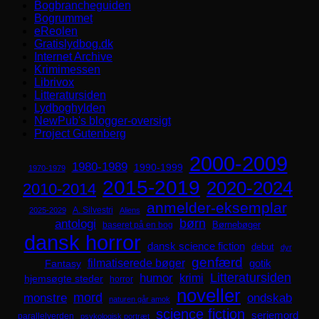
Bogbrancheguiden
Bogrummet
eReolen
Gratislydbog.dk
Internet Archive
Krimimessen
Librivox
Litteratursiden
Lydboghylden
NewPub's blogger-oversigt
Project Gutenberg
2000-2009
1980-1989
1990-1999
1970-1979
2015-2019
2020-2024
2010-2014
anmelder-eksemplar
A. Silvestri
2025-2029
Aliens
børn
antologi
Børnebøger
baseret på en bog
dansk horror
dansk science fiction
debut
dyr
genfærd
filmatiserede bøger
Fantasy
gotik
Litteratursiden
humor
krimi
hjemsøgte steder
horror
noveller
mord
monstre
ondskab
naturen går amok
science fiction
seriemord
parallelverden
psykologisk portræt