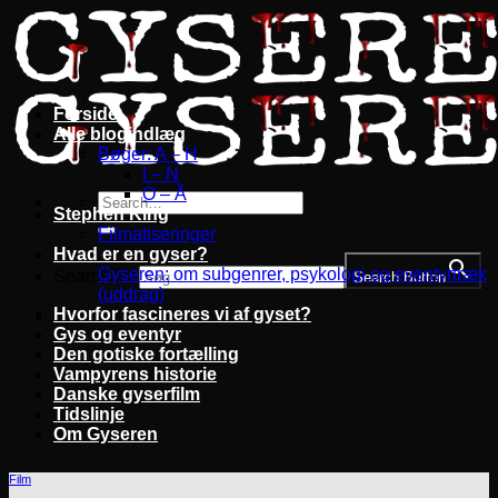
Fortsæt
til
indhold
Forside
Alle blogindlæg
Bøger: A – H
I – N
O – Å
Stephen King
Filmatiseringer
Hvad er en gyser?
Gyseren: om subgenrer, psykologi og eventyrtræk
Search for:
Search Button
(uddrag)
Hvorfor fascineres vi af gyset?
Gys og eventyr
Den gotiske fortælling
Vampyrens historie
Danske gyserfilm
Tidslinje
Om Gyseren
Film