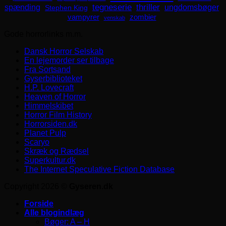
spænding
tegneserie
thriller
ungdomsbøger
Stephen King
zombier
vampyrer
venskab
Gode horrorlinks m.m.
Dansk Horror Selskab
En lejemorder ser tilbage
Fra Sortsand
Gyserbiblioteket
H.P. Lovecraft
Heaven of Horror
Himmelskibet
Horror Film History
Horrorsiden.dk
Planet Pulp
Scaryo
Skræk og Rædsel
Superkultur.dk
The Internet Speculative Fiction Database
Copyright 2026 ©
Gyseren.dk
Forside
Alle blogindlæg
Bøger: A – H