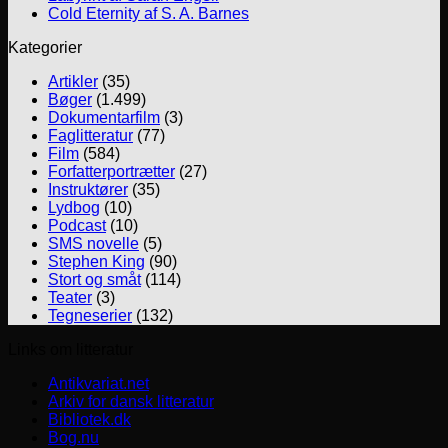
Cold Eternity af S. A. Barnes
Kategorier
Artikler
(35)
Bøger
(1.499)
Dokumentarfilm
(3)
Faglitteratur
(77)
Film
(584)
Forfatterportrætter
(27)
Instruktører
(35)
Lydbog
(10)
Podcast
(10)
SMS novelle
(5)
Stephen King
(90)
Stort og småt
(114)
Teater
(3)
Tegneserier
(132)
Links om litteratur
Antikvariat.net
Arkiv for dansk litteratur
Bibliotek.dk
Bog.nu