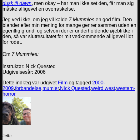
dusk til dawn
, men okay – har man ikke set den, får man sig
måske alligevel en overraskelse.
Jeg ved ikke, om jeg vil kalde
7 Mummies
en god film. Den
blander efter min mening for mange genrer sammen uden en
egentlig grund, og selvom der er underholdende øjeblikke i
den, så var slutresultatet for mit vedkommende alligevel lidt
for rodet.
Om
7 Mummies:
Instruktør: Nick Quested
Udgivelsesår: 2006
Dette indlæg var udgivet
Film
og tagged
2000-
2009
,
forbandelse
,
mumier
,
Nick Quested
,
weird west
,
western-
horror
.
Jette