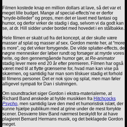
Filmen kostede knap en million dollars at lave, så det var et
meget lille budget. Mange af special-effects’ne er derfor
“snyde-billeder” og props, men det er lavet med fantasi og
humor, og derfor virker de stadig i dag, selvom vi da godt kan
se, at dr. Hill sidder under bordet med hovedet i en stålbakke.
Hele filmen er skabt ud fra det koncept, at der skulle være
masser af splat og masser af sex. Gordon mente her, at “more
is more”, og det virker forrygende. De vilde splatter-effects, de
nøgne mennesker der løber rundt og forsøger at myrde vores
helte, og den gennemgående humor gør, at
Re-animator
stadig lever mere end 20 år efter premieren. Filmen har også
været med til at flytte grænserne for, hvad man kan vise på
skærmen, og samtidig har man som tilskuer stadig et forhold
til filmens personer. Det er nok sjov og splat, men man føler
alligevel sympati for Dan i slutningen.
Om soundtracket siger Gordon i ekstra-materialerne, at
Richard Band ønskede at hylde musikken fra
Hitchcocks
Psycho
, men samtidig lave den med et humoristisk islæt, der
kunne hjælpe publikum med at grine under de mest forrykte
scener. Desværre blev Band nærmest beskyldt for at have
plagieret Bernard Hermans musik, og det beklagede Gordon
meget.