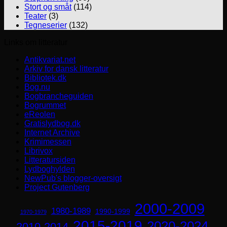
Stort og småt
(114)
Teater
(3)
Tegneserier
(132)
Links om litteratur
Antikvariat.net
Arkiv for dansk litteratur
Bibliotek.dk
Bog.nu
Bogbrancheguiden
Bogrummet
eReolen
Gratislydbog.dk
Internet Archive
Krimimessen
Librivox
Litteratursiden
Lydboghylden
NewPub's blogger-oversigt
Project Gutenberg
2000-2009
1980-1989
1990-1999
1970-1979
2015-2019
2020-2024
2010-2014