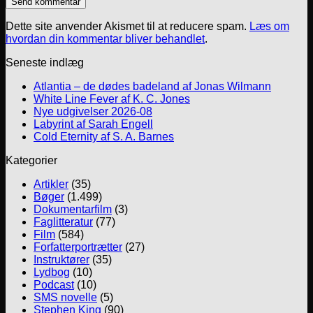
Dette site anvender Akismet til at reducere spam.
Læs om
hvordan din kommentar bliver behandlet
.
Seneste indlæg
Atlantia – de dødes badeland af Jonas Wilmann
White Line Fever af K. C. Jones
Nye udgivelser 2026-08
Labyrint af Sarah Engell
Cold Eternity af S. A. Barnes
Kategorier
Artikler
(35)
Bøger
(1.499)
Dokumentarfilm
(3)
Faglitteratur
(77)
Film
(584)
Forfatterportrætter
(27)
Instruktører
(35)
Lydbog
(10)
Podcast
(10)
SMS novelle
(5)
Stephen King
(90)