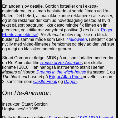
En anden sjov detalje, Gordon fortæller om i ekstra-
materialerne, er, at man besluttede at sende filmen ud Un-
Rated. Det betød, at man ikke kunne reklamere i alle aviser,
og at de reklamer der kom ud hovedsagelig bestod af hvid
tekst på sort baggrund. Ikke desto mindre fik filmen en fin
premiere, og kritikerne var yderst positive (Læs f.eks.
Roger
Eberts anmeldelse
).
Re-Animator
blev dog ikke en block-
buster på samme måde som f.eks.
Halloween
, i stedet fik den
nyt liv med video-filmenes fremkomst og blev ad den vej støt
og roligt en klassiker indenfor genren.
Stuart Gordon er ifølge IMDB på vej som forfatter med endnu
en Re-Animator film
House of Re-Animator
, der skulle
komme i 2010. Han har også instrueret to afsnit i serien
Masters of Horror
:
Dreams in the witch-house
fra sæson 1 og
The black cat
baseret på
Edgar Allan Poes
novelle i sæson
2, samt film som
Castle Freak
og
Dagon
.
Om
Re-Animator
:
Instruktør: Stuart Gordon
Udgivelsesår: 1985
Dette indlæg var udgivet
Film
og tagged
1980-1989
,
baseret