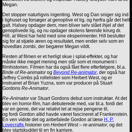
Megan.
Det stopper naturligvis ingenting. West og Dan sniger sig ind
i lighuset og forsøger at genoplive et lig, og herfra går det helt
galt. Halsey opdager dem, men bliver selv slået ihjel af det
genoplivede lig, og nu opdager skolens førende kirurg dr.
Hill, at West har held med sine eksperimenter. Hill beslutter
sig for at stjæle æren og resultatet, men ender selv som en
hovedløs zombi, der begærer Megan vildt.
Resten af filmen er et herligt skue i splat-effekter, og har
måske ikke meget mening men står som et monument i
filmhistorien. Filmen har da også fået flere efterfølgere, bl.a.
Bride of Re-animator
og
Beyond Re-animator
, der også har
Jeffrey Combs på rollelisten som Herbert West, og er
instrueret af Brian Yuzna, som var producer på Stuart
Gordons
Re-Animator
.
Re-Animator
var Stuart Gordons debut som instruktør. At det
blev en horror-film, han debuterede med, var bl.a. fordi det
var en genre, det var relativt let at rejse pengene til,
og fordi Gordon altid havde været fascineret af Frankenstein.
En ven vidste det og anbefalede Gordon at læse
H. P.
Lovecrafts
historier om
Herbert West – re-animator
, og det
blev startskuddet til en fin karriere.