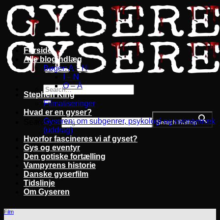
Fortsæt
til
indhold
Forside
Alle blogindlæg
Bøger: A – H
I – N
O – Å
Stephen King
Filmatiseringer
Hvad er en gyser?
Gyseren: om subgenrer, psykologi og eventyrtræk
Search for:
Search Button
(uddrag)
Hvorfor fascineres vi af gyset?
Gys og eventyr
Den gotiske fortælling
Vampyrens historie
Danske gyserfilm
Tidslinje
Om Gyseren
Film