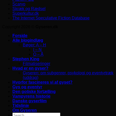
Scaryo
Skræk og Rædsel
Superkultur.dk
The Internet Speculative Fiction Database
Copyright 2026 ©
Gyseren.dk
Forside
Alle blogindlæg
Bøger: A – H
I – N
O – Å
Stephen King
Filmatiseringer
Hvad er en gyser?
Gyseren: om subgenrer, psykologi og eventyrtræk
(uddrag)
Hvorfor fascineres vi af gyset?
Gys og eventyr
Den gotiske fortælling
Vampyrens historie
Danske gyserfilm
Tidslinje
Om Gyseren