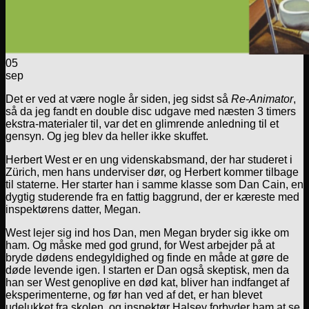
05
sep
Det er ved at være nogle år siden, jeg sidst så
Re-Animator
,
så da jeg fandt en double disc udgave med næsten 3 timers
ekstra-materialer til, var det en glimrende anledning til et
gensyn. Og jeg blev da heller ikke skuffet.
Herbert West er en ung videnskabsmand, der har studeret i
Zürich, men hans underviser dør, og Herbert kommer tilbage
til staterne. Her starter han i samme klasse som Dan Cain, en
dygtig studerende fra en fattig baggrund, der er kæreste med
inspektørens datter, Megan.
West lejer sig ind hos Dan, men Megan bryder sig ikke om
ham. Og måske med god grund, for West arbejder på at
bryde dødens endegyldighed og finde en måde at gøre de
døde levende igen. I starten er Dan også skeptisk, men da
han ser West genoplive en død kat, bliver han indfanget af
eksperimenterne, og før han ved af det, er han blevet
udelukket fra skolen, og inspektør Halsey forbyder ham at se