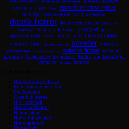
anmelder-eksemplar
A. Silvestri
2025-2029
Aliens
børn
antologi
Børnebøger
baseret på en bog
dansk horror
dansk science fiction
debut
dyr
genfærd
filmatiserede bøger
Fantasy
gotik
Litteratursiden
humor
krimi
hjemsøgte steder
horror
noveller
mord
monstre
ondskab
naturen går amok
science fiction
seriemord
parallelverden
psykologisk portræt
spænding
tegneserie
thriller
ungdomsbøger
Stephen King
zombier
vampyrer
venskab
Gode horrorlinks m.m.
Dansk Horror Selskab
En lejemorder ser tilbage
Fra Sortsand
Gyserbiblioteket
H.P. Lovecraft
Heaven of Horror
Himmelskibet
Horror Film History
Horrorsiden.dk
Planet Pulp