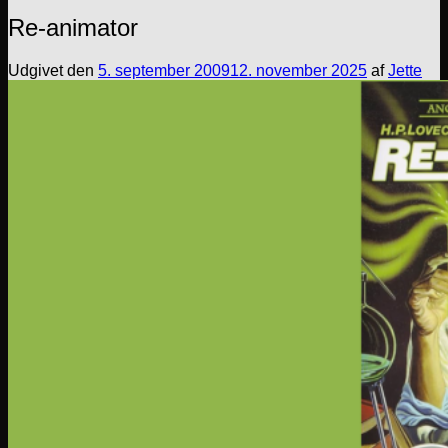
Re-animator
Udgivet den
5. september 2009
12. november 2025
af
Jette