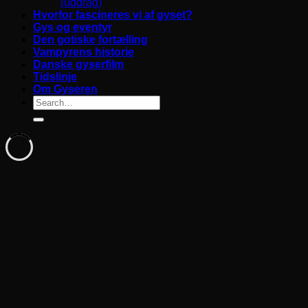
(uddrag)
Hvorfor fascineres vi af gyset?
Gys og eventyr
Den gotiske fortælling
Vampyrens historie
Danske gyserfilm
Tidslinje
Om Gyseren