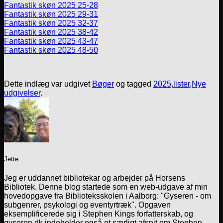
Fantastik skøn 2025 25-28
Fantastik skøn 2025 29-31
Fantastik skøn 2025 32-37
Fantastik skøn 2025 38-42
Fantastik skøn 2025 43-47
Fantastik skøn 2025 48-50
Dette indlæg var udgivet
Bøger
og tagged
2025
,
lister
,
Nye
udgivelser
.
Jette
Jeg er uddannet bibliotekar og arbejder på Horsens
Bibliotek. Denne blog startede som en web-udgave af min
hovedopgave fra Biblioteksskolen i Aalborg: "Gyseren - om
subgenrer, psykologi og eventyrtræk". Opgaven
eksemplificerede sig i Stephen Kings forfatterskab, og
gyseren.dk indeholder også et særligt afsnit om Stephen