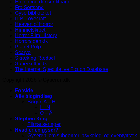
En lejemorder ser tilbage
Fra Sortsand
Gyserbiblioteket
H.P. Lovecraft
Heaven of Horror
Himmelskibet
Horror Film History
Horrorsiden.dk
Planet Pulp
Scaryo
Skræk og Rædsel
Superkultur.dk
The Internet Speculative Fiction Database
Copyright 2026 ©
Gyseren.dk
Forside
Alle blogindlæg
Bøger: A – H
I – N
O – Å
Stephen King
Filmatiseringer
Hvad er en gyser?
Gyseren: om subgenrer, psykologi og eventyrtræk