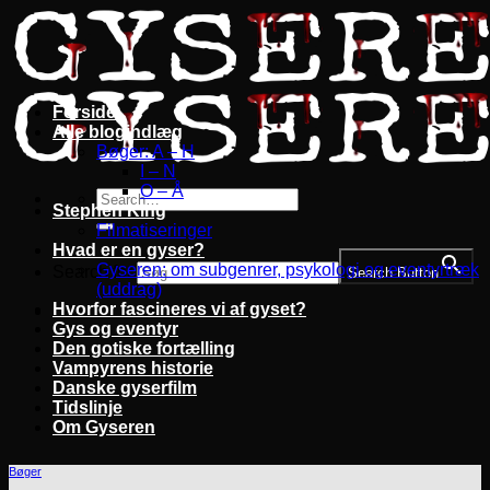
Fortsæt
til
indhold
Forside
Alle blogindlæg
Bøger: A – H
I – N
O – Å
Stephen King
Filmatiseringer
Hvad er en gyser?
Gyseren: om subgenrer, psykologi og eventyrtræk
Search for:
Search Button
(uddrag)
Hvorfor fascineres vi af gyset?
Gys og eventyr
Den gotiske fortælling
Vampyrens historie
Danske gyserfilm
Tidslinje
Om Gyseren
Bøger