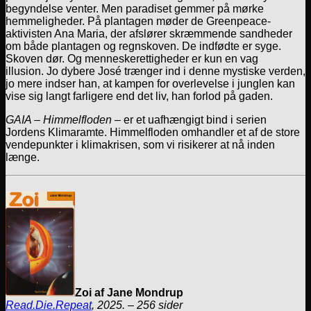
begyndelse venter.
Men paradiset gemmer på mørke
hemmeligheder. På plantagen møder de Greenpeace-
aktivisten Ana Maria, der afslører skræmmende sandheder
om både plantagen og regnskoven. De indfødte er syge.
Skoven dør. Og menneskerettigheder er kun en vag
illusion.
Jo dybere José trænger ind i denne mystiske verden,
jo mere indser han, at kampen for overlevelse i junglen kan
vise sig langt farligere end det liv, han forlod på gaden.
GAIA – Himmelfloden
– er et uafhængigt bind i serien
Jordens Klimaramte. Himmelfloden omhandler et af de store
vendepunkter i klimakrisen, som vi risikerer at nå inden
længe.
Zoi af Jane Mondrup
Read.Die.Repeat
, 2025. – 256 sider