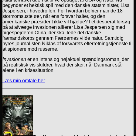
begynder et hektisk spil med den danske stats­minister, Lisa
Jespersen, i hovedrollen. For hvordan befrier man de 18
stormomsuste øer, når ens forsvar halter, og den
amerikanske præsident ikke vil hjælpe? I et desperat forsøg
på at afværge invasionen allierer Lisa Jespersen sig med
pigespejderen Olina, der skal lede det danske
frømandskorps gennem Færøernes vilde natur. Samtidig
hyres journalisten Niklas af forsvarets efterretningstjeneste til
at spionere mod russerne.
Invasionen
er en intens og højaktuel spændingsroman, der
på realistisk vis skildrer, hvad der sker, når Danmark står
alene i en krisesituation.
Læs min omtale her