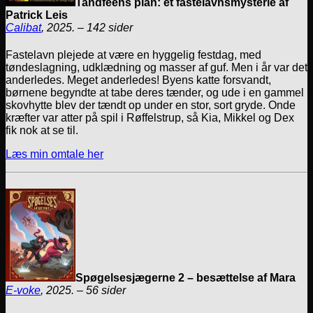
Tandfeens plan: et fastelavnsmysterie af
Patrick Leis
Calibat
, 2025. – 142 sider
Fastelavn plejede at være en hyggelig festdag, med
tøndeslagning, udklædning og masser af guf. Men i år var det
anderledes. Meget anderledes! Byens katte forsvandt,
børnene begyndte at tabe deres tænder, og ude i en gammel
skovhytte blev der tændt op under en stor, sort gryde. Onde
kræfter var atter på spil i Røffelstrup, så Kia, Mikkel og Dex
fik nok at se til.
Læs min omtale her
Spøgelsesjægerne 2 – besættelse af Mara
E-voke
, 2025. – 56 sider