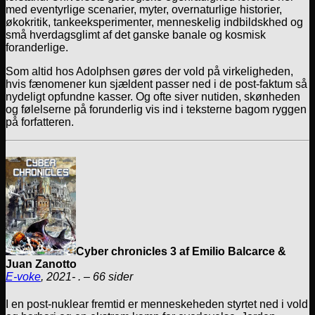
med eventyrlige scenarier, myter, overnaturlige historier,
økokritik, tankeeksperimenter, menneskelig indbildskhed og
små hverdagsglimt af det ganske banale og kosmisk
foranderlige.
Som altid hos Adolphsen gøres der vold på virkeligheden,
hvis fænomener kun sjældent passer ned i de post-faktum så
nydeligt opfundne kasser. Og ofte siver nutiden, skønheden
og følelserne på forunderlig vis ind i teksterne bagom ryggen
på forfatteren.
Cyber chronicles 3 af Emilio Balcarce &
Juan Zanotto
E-voke
, 2021- . – 66 sider
I en post-nuklear fremtid er menneskeheden styrtet ned i vold