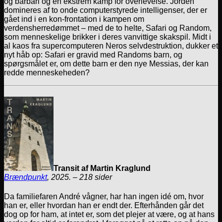
og barbari og en ekstrem kamp for overlevelse. Jorden
domineres af to onde computerstyrede intelligenser, der er
gået ind i en kon-frontation i kampen om
verdensherredømmet – med de to helte, Safari og Random,
som menneskelige brikker i deres vanvittige skakspil. Midt i
al kaos fra supercomputeren Neros selvdestruktion, dukker et
nyt håb op: Safari er gravid med Randoms barn, og
spørgsmålet er, om dette barn er den nye Messias, der kan
redde menneskeheden?
Transit af Martin Kraglund
Brændpunkt
, 2025. – 218 sider
Da familiefaren André vågner, har han ingen idé om, hvor
han er, eller hvordan han er endt der. Efterhånden går det
dog op for ham, at intet er, som det plejer at være, og at hans