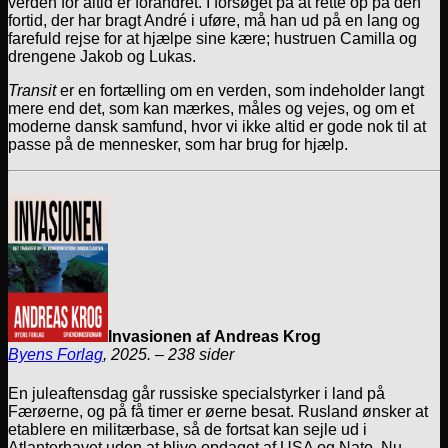
verden for altid er forandret. I forsøget på at rette op på den
fortid, der har bragt André i uføre, må han ud på en lang og
farefuld rejse for at hjælpe sine kære; hustruen Camilla og
drengene Jakob og Lukas.
Transit
er en fortælling om en verden, som indeholder langt
mere end det, som kan mærkes, måles og vejes, og om et
moderne dansk samfund, hvor vi ikke altid er gode nok til at
passe på de mennesker, som har brug for hjælp.
Invasionen af Andreas Krog
Byens Forlag
, 2025. – 238 sider
En juleaftensdag går russiske special­styrker i land på
Færøerne, og på få timer er øerne besat. Rusland ønsker at
etablere en militærbase, så de fortsat kan sejle ud i
Atlanterhavet uden at blive opdaget af USA og Nato. Nu