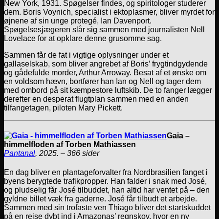
New York, 1931. Spøgelser findes, og spiritologer studerer
dem. Boris Voynich, specialist i ektoplasmer, bliver myrdet for
øjnene af sin unge protegé, Ian Davenport.
Spøgelsesjægeren slår sig sammen med journalisten Nell
Lovelace for at opklare denne grusomme sag.
Sammen får de fat i vigtige oplysninger under et
gallaselskab, som bliver angrebet af Boris’ frygtindgydende
og gådefulde morder, Arthur Arroway. Besat af et ønske om
en voldsom hævn, bortfører han Ian og Nell og tager dem
med ombord på sit kæmpestore luftskib. De to fanger lægger
derefter en desperat flugtplan sammen med en anden
tilfangetagen, piloten Mary Pickett.
Gaia –
himmelfloden af Torben Mathiassen
Pantanal
, 2025. – 366 sider
En dag bliver en plantageforvalter fra Nordbrasilien fanget i
byens berygtede trafikpropper. Han falder i snak med José,
og pludselig får José tilbuddet, han altid har ventet på – den
gyldne billet væk fra gaderne. José får tilbudt et arbejde.
Sammen med sin trofaste ven Thiago bliver det startskuddet
på en rejse dybt ind i Amazonas’ regnskov, hvor en ny