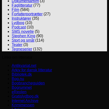
Dokumentarfilm
(3)
Faglitteratur
(77)
Film
(584)
Forfatterportrætter
(27)
Instruktører
(35)
Lydbog
(10)
Podcast
(10)
SMS novelle
(5)
Stephen King
(90)
Stort og småt
(114)
Teater
(3)
Tegneserier
(132)
Links om litteratur
Antikvariat.net
Arkiv for dansk litteratur
Bibliotek.dk
Bog.nu
Bogbrancheguiden
Bogrummet
eReolen
Gratislydbog.dk
Internet Archive
Krimimessen