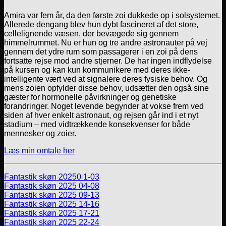
Amira var fem år, da den første zoi dukkede op i solsystemet.
Allerede dengang blev hun dybt fascineret af det store,
cellelignende væsen, der bevægede sig gennem
himmelrummet. Nu er hun og tre andre astronauter på vej
gennem det ydre rum som passagerer i en zoi på dens
fortsatte rejse mod andre stjerner. De har ingen indflydelse
på kursen og kan kun kommunikere med deres ikke-
intelligente vært ved at signalere deres fysiske behov. Og
mens zoien opfylder disse behov, udsætter den også sine
gæster for hormonelle påvirkninger og genetiske
forandringer. Noget levende begynder at vokse frem ved
siden af hver enkelt astronaut, og rejsen går ind i et nyt
stadium – med vidtrækkende konsekvenser for både
mennesker og zoier.
Læs min omtale her
Fantastik skøn 20250 1-03
Fantastik skøn 2025 04-08
Fantastik skøn 2025 09-13
Fantastik skøn 2025 14-16
Fantastik skøn 2025 17-21
Fantastik skøn 2025 22-24