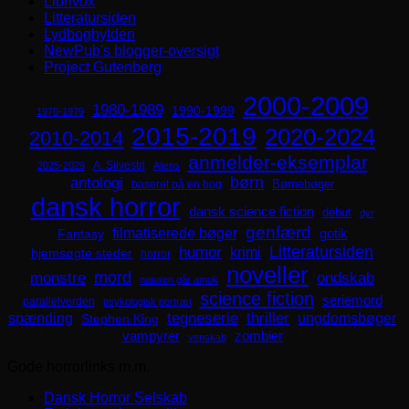
Librivox
Litteratursiden
Lydboghylden
NewPub's blogger-oversigt
Project Gutenberg
2000-2009
1980-1989
1990-1999
1970-1979
2015-2019
2020-2024
2010-2014
anmelder-eksemplar
A. Silvestri
2025-2029
Aliens
børn
antologi
Børnebøger
baseret på en bog
dansk horror
dansk science fiction
debut
dyr
genfærd
filmatiserede bøger
Fantasy
gotik
Litteratursiden
humor
krimi
hjemsøgte steder
horror
noveller
mord
monstre
ondskab
naturen går amok
science fiction
seriemord
parallelverden
psykologisk portræt
spænding
tegneserie
thriller
ungdomsbøger
Stephen King
zombier
vampyrer
venskab
Gode horrorlinks m.m.
Dansk Horror Selskab