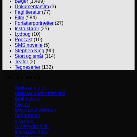
Bøger
(1.499)
Dokumentarfilm
(3)
Faglitteratur
(77)
Film
(584)
Forfatterportrætter
(27)
Instruktører
(35)
Lydbog
(10)
Podcast
(10)
SMS novelle
(5)
Stephen King
(90)
Stort og småt
(114)
Teater
(3)
Tegneserier
(132)
Links om litteratur
Antikvariat.net
Arkiv for dansk litteratur
Bibliotek.dk
Bog.nu
Bogbrancheguiden
Bogrummet
eReolen
Gratislydbog.dk
Internet Archive