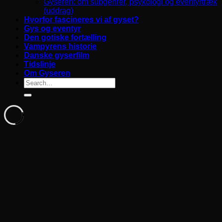
Gyseren: om subgenrer, psykologi og eventyrtræk
(uddrag)
Hvorfor fascineres vi af gyset?
Gys og eventyr
Den gotiske fortælling
Vampyrens historie
Danske gyserfilm
Tidslinje
Om Gyseren