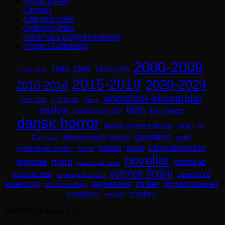
Krimimessen
Librivox
Litteratursiden
Lydboghylden
NewPub's blogger-oversigt
Project Gutenberg
2000-2009
1980-1989
1990-1999
1970-1979
2015-2019
2020-2024
2010-2014
anmelder-eksemplar
A. Silvestri
2025-2029
Aliens
børn
antologi
Børnebøger
baseret på en bog
dansk horror
dansk science fiction
debut
dyr
genfærd
filmatiserede bøger
Fantasy
gotik
Litteratursiden
humor
krimi
hjemsøgte steder
horror
noveller
mord
monstre
ondskab
naturen går amok
science fiction
seriemord
parallelverden
psykologisk portræt
spænding
tegneserie
thriller
ungdomsbøger
Stephen King
zombier
vampyrer
venskab
Gode horrorlinks m.m.