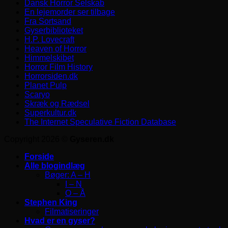
Dansk Horror Selskab
En lejemorder ser tilbage
Fra Sortsand
Gyserbiblioteket
H.P. Lovecraft
Heaven of Horror
Himmelskibet
Horror Film History
Horrorsiden.dk
Planet Pulp
Scaryo
Skræk og Rædsel
Superkultur.dk
The Internet Speculative Fiction Database
Copyright 2026 ©
Gyseren.dk
Forside
Alle blogindlæg
Bøger: A – H
I – N
O – Å
Stephen King
Filmatiseringer
Hvad er en gyser?