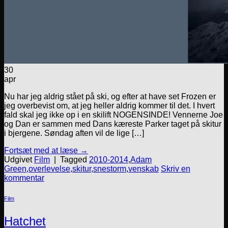
30
apr
Nu har jeg aldrig stået på ski, og efter at have set Frozen er
jeg overbevist om, at jeg heller aldrig kommer til det. I hvert
fald skal jeg ikke op i en skilift NOGENSINDE! Vennerne Joe
og Dan er sammen med Dans kæreste Parker taget på skitur
i bjergene. Søndag aften vil de lige […]
Fortsæt med at læse
→
Udgivet
Film
|
Tagged
2010-2014
,
Adam
Green
,
overlevelse
,
skitur
,
snestorm
,
venskab
Skriv en
kommentar
Film
Hatchet