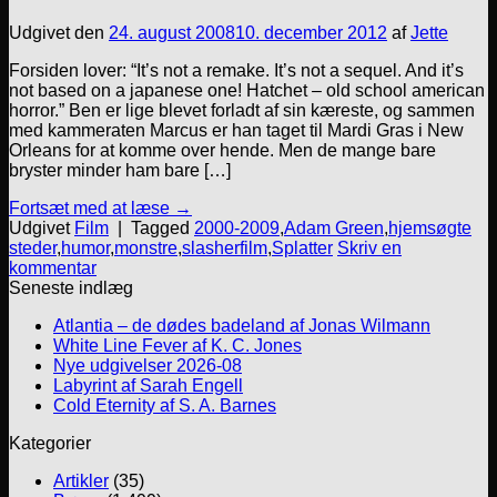
Udgivet den
24. august 2008
10. december 2012
af
Jette
Forsiden lover: “It’s not a remake. It’s not a sequel. And it’s
not based on a japanese one! Hatchet – old school american
horror.” Ben er lige blevet forladt af sin kæreste, og sammen
med kammeraten Marcus er han taget til Mardi Gras i New
Orleans for at komme over hende. Men de mange bare
bryster minder ham bare […]
Fortsæt med at læse
→
Udgivet
Film
|
Tagged
2000-2009
,
Adam Green
,
hjemsøgte
steder
,
humor
,
monstre
,
slasherfilm
,
Splatter
Skriv en
kommentar
Seneste indlæg
Atlantia – de dødes badeland af Jonas Wilmann
White Line Fever af K. C. Jones
Nye udgivelser 2026-08
Labyrint af Sarah Engell
Cold Eternity af S. A. Barnes
Kategorier
Artikler
(35)