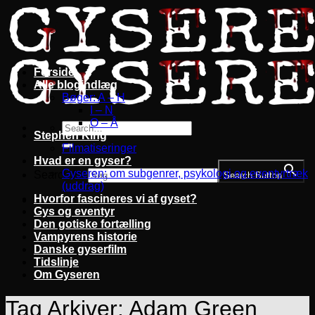
Fortsæt
til
indhold
Forside
Alle blogindlæg
Bøger: A – H
I – N
O – Å
Stephen King
Filmatiseringer
Hvad er en gyser?
Gyseren: om subgenrer, psykologi og eventyrtræk
Search for:
Search Button
(uddrag)
Hvorfor fascineres vi af gyset?
Gys og eventyr
Den gotiske fortælling
Vampyrens historie
Danske gyserfilm
Tidslinje
Om Gyseren
Tag Arkiver:
Adam Green