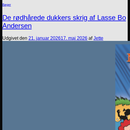
Bøger
De rødhårede dukkers skrig af Lasse Bo
Andersen
Udgivet den
21. januar 2026
17. maj 2026
af
Jette