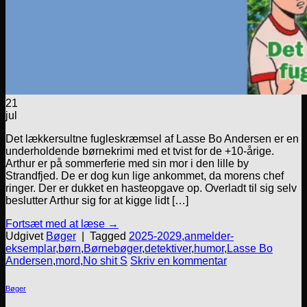
21
jul
Det lækkersultne fugleskræmsel af Lasse Bo Andersen er en
underholdende børnekrimi med et tvist for de +10-årige.
Arthur er på sommerferie med sin mor i den lille by
Strandfjed. De er dog kun lige ankommet, da morens chef
ringer. Der er dukket en hasteopgave op. Overladt til sig selv
beslutter Arthur sig for at kigge lidt […]
Fortsæt med at læse
→
Udgivet
Bøger
|
Tagged
2025-2029
,
anmelder-
eksemplar
,
børn
,
Børnebøger
,
detektiver
,
humor
,
Lasse Bo
Andersen
,
mord
,
No shit S
Skriv en kommentar
Bøger