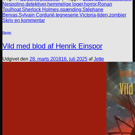
Nespolino
,
detektiver
,
hemmelige loger
,
horror
,
Ronan
Toulhoat
,
Sherlock Holmes
,
spænding
,
Stéphane
Bervas
,
Sylvain Cordurié
,
tegneserie
,
Victoria-tiden
,
zombier
Skriv en kommentar
Bøger
Vild med blod af Henrik Einspor
Udgivet den
28. marts 2018
16. juli 2025
af
Jette