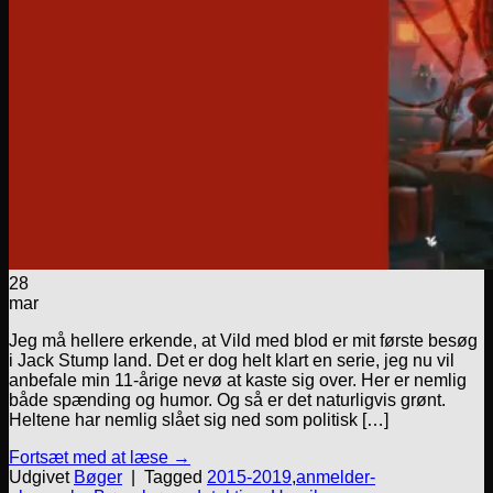
28
mar
Jeg må hellere erkende, at Vild med blod er mit første besøg
i Jack Stump land. Det er dog helt klart en serie, jeg nu vil
anbefale min 11-årige nevø at kaste sig over. Her er nemlig
både spænding og humor. Og så er det naturligvis grønt.
Heltene har nemlig slået sig ned som politisk […]
Fortsæt med at læse
→
Udgivet
Bøger
|
Tagged
2015-2019
,
anmelder-