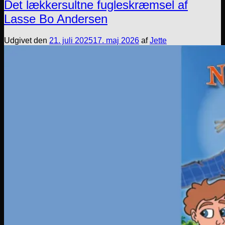
Det lækkersultne fugleskræmsel af
Lasse Bo Andersen
Udgivet den
21. juli 2025
17. maj 2026
af
Jette