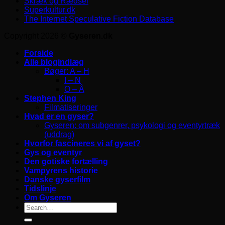
Skræk og Rædsel
Superkultur.dk
The Internet Speculative Fiction Database
Copyright 2026 ©
Gyseren.dk
Forside
Alle blogindlæg
Bøger: A – H
I – N
O – Å
Stephen King
Filmatiseringer
Hvad er en gyser?
Gyseren: om subgenrer, psykologi og eventyrtræk
(uddrag)
Hvorfor fascineres vi af gyset?
Gys og eventyr
Den gotiske fortælling
Vampyrens historie
Danske gyserfilm
Tidslinje
Om Gyseren