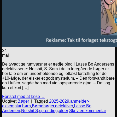
24
maj
De tyvagtige rumvæsner er tredje bind i Lasse Bo Andersens
detektiv-serie: No shit, S. Som i de to foregående bøger er
her tale om en underholdende og letlæst fortælling for de
+10-årige, der elsker et godt mysterium. – Den forsvandt bare
op i luften, sagde han med vidt opspærrede øjne. – Det tog
kun et kort […]
Fortsæt med at læse
→
Udgivet
Bøger
|
Tagged
2025-2029
,
anmelder-
eksemplar
,
børn
,
Børnebøger
,
detektiver
,
Lasse Bo
Andersen
,
No shit S
,
spænding
,
ufoer
Skriv en kommentar