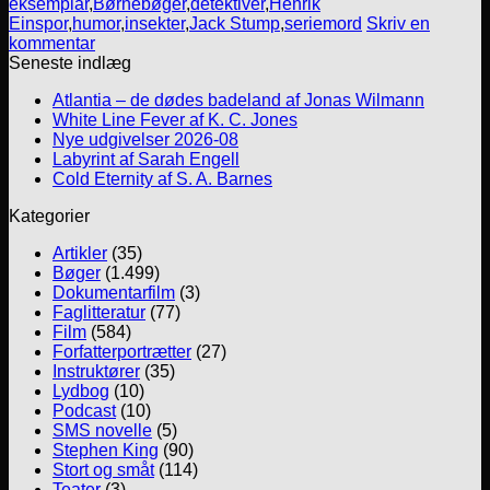
eksemplar
,
Børnebøger
,
detektiver
,
Henrik
Einspor
,
humor
,
insekter
,
Jack Stump
,
seriemord
Skriv en
kommentar
Seneste indlæg
Atlantia – de dødes badeland af Jonas Wilmann
White Line Fever af K. C. Jones
Nye udgivelser 2026-08
Labyrint af Sarah Engell
Cold Eternity af S. A. Barnes
Kategorier
Artikler
(35)
Bøger
(1.499)
Dokumentarfilm
(3)
Faglitteratur
(77)
Film
(584)
Forfatterportrætter
(27)
Instruktører
(35)
Lydbog
(10)
Podcast
(10)
SMS novelle
(5)
Stephen King
(90)
Stort og småt
(114)
Teater
(3)