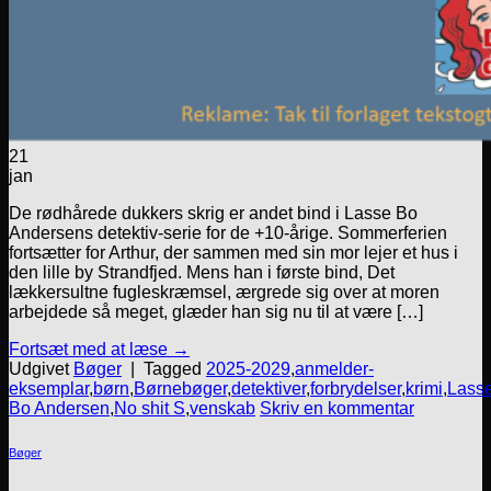
21
jan
De rødhårede dukkers skrig er andet bind i Lasse Bo
Andersens detektiv-serie for de +10-årige. Sommerferien
fortsætter for Arthur, der sammen med sin mor lejer et hus i
den lille by Strandfjed. Mens han i første bind, Det
lækkersultne fugleskræmsel, ærgrede sig over at moren
arbejdede så meget, glæder han sig nu til at være […]
Fortsæt med at læse
→
Udgivet
Bøger
|
Tagged
2025-2029
,
anmelder-
eksemplar
,
børn
,
Børnebøger
,
detektiver
,
forbrydelser
,
krimi
,
Lass
Bo Andersen
,
No shit S
,
venskab
Skriv en kommentar
Bøger