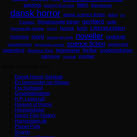
børn
antologi
Børnebøger
baseret på en bog
dansk horror
dansk science fiction
debut
dyr
genfærd
filmatiserede bøger
Fantasy
gotik
Litteratursiden
humor
krimi
hjemsøgte steder
horror
noveller
mord
monstre
ondskab
naturen går amok
science fiction
seriemord
parallelverden
psykologisk portræt
spænding
tegneserie
thriller
ungdomsbøger
Stephen King
zombier
vampyrer
venskab
Gode horrorlinks m.m.
Dansk Horror Selskab
En lejemorder ser tilbage
Fra Sortsand
Gyserbiblioteket
H.P. Lovecraft
Heaven of Horror
Himmelskibet
Horror Film History
Horrorsiden.dk
Planet Pulp
Scaryo