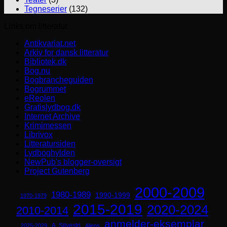
Tegneserier
(132)
Links om litteratur
Antikvariat.net
Arkiv for dansk litteratur
Bibliotek.dk
Bog.nu
Bogbrancheguiden
Bogrummet
eReolen
Gratislydbog.dk
Internet Archive
Krimimessen
Librivox
Litteratursiden
Lydboghylden
NewPub's blogger-oversigt
Project Gutenberg
2000-2009
1980-1989
1990-1999
1970-1979
2015-2019
2020-2024
2010-2014
anmelder-eksemplar
A. Silvestri
2025-2029
Aliens