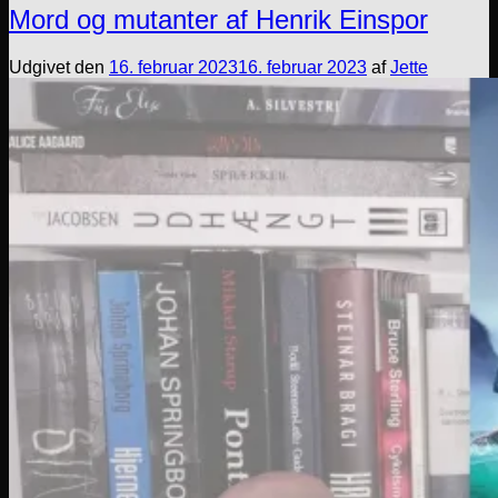
Mord og mutanter af Henrik Einspor
Udgivet den
16. februar 2023
16. februar 2023
af
Jette