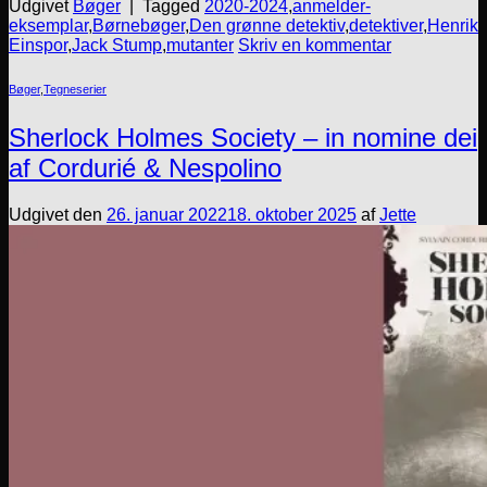
Udgivet
Bøger
|
Tagged
2020-2024
,
anmelder-
eksemplar
,
Børnebøger
,
Den grønne detektiv
,
detektiver
,
Henrik
Einspor
,
Jack Stump
,
mutanter
Skriv en kommentar
Bøger
,
Tegneserier
Sherlock Holmes Society – in nomine dei
af Cordurié & Nespolino
Udgivet den
26. januar 2022
18. oktober 2025
af
Jette