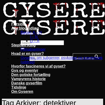
Fortsæt
til
indhold
Forside
Alle blogindlæg
Bøger: A – H
I – N
O – Å
Stephen King
Filmatiseringer
Hvad er en gyser?
Gyseren: om subgenrer, psykologi og eventyrtræk
Search for:
Search Button
(uddrag)
Hvorfor fascineres vi af gyset?
Gys og eventyr
Den gotiske fortælling
Vampyrens historie
Danske gyserfilm
Tidslinje
Om Gyseren
Tag Arkiver:
detektiver