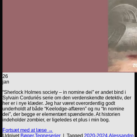
26
jan
“Sherlock Holmes society – in nomine dei” er andet bind i
Sylvain Corduriés serie om den verdenskendte detektiv, der
her er i nye klæder. Jeg har været overordentlig godt
underholdt af både “Keelodge-affæren” og nu “In nomine
dei”, der begge er elementært spændende. At historien
indeholder zombier, er ligeledes et plus i min bog.
Fortsæt med at læse
→
Udgivet
Bøger
,
Tegneserier
|
Tagged
2020-2024
,
Alessandro