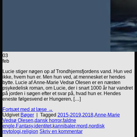
03
feb
Lucie stiger nøgen op af Trondhjemsfjordens vand. Hun ved
ikke, hvem hun er. Men hun ved, at mennesket er hendes
bytte. Lucie af Anne-Marie Vedsø Olesen er en næsten
psykedelisk roman, om Lucie, der i snart 1000 år har vandret
på jorden i søgen efter et svar på, hvad hun er. Hendes
eneste følgesvend er Hungeren, […]
Fortsæt med at læse
→
Udgivet
Bøger
|
Tagged
2015-2019
,
2018
,
Anne-Marie
Vedsø Olesen
,
dansk horror
,
faldne
engle
,
Fantasy
,
identitet
,
kannibaler
,
mord
,
nordisk
mytologi
,
religion
Skriv en kommentar