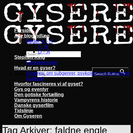
Fortsæt
til
indhold
Forside
Alle blogindlæg
Bøger: A – H
I – N
O – Å
Stephen King
Filmatiseringer
Hvad er en gyser?
Gyseren: om subgenrer, psykologi og eventyrtræk
Search for:
Search Button
(uddrag)
Hvorfor fascineres vi af gyset?
Gys og eventyr
Den gotiske fortælling
Vampyrens historie
Danske gyserfilm
Tidslinje
Om Gyseren
Tag Arkiver:
faldne engle