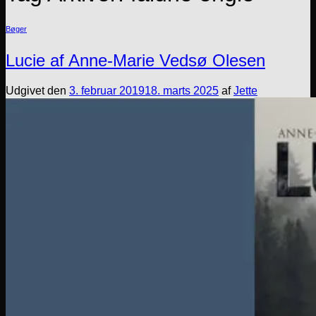
Bøger
Lucie af Anne-Marie Vedsø Olesen
Udgivet den
3. februar 2019
18. marts 2025
af
Jette