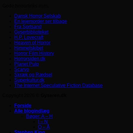
Gode horrorlinks m.m.
Dansk Horror Selskab
En lejemorder ser tilbage
Fra Sortsand
Gyserbiblioteket
H.P. Lovecraft
Heaven of Horror
Himmelskibet
Horror Film History
Horrorsiden.dk
Planet Pulp
Scaryo
Skræk og Rædsel
Superkultur.dk
The Internet Speculative Fiction Database
Copyright 2026 ©
Gyseren.dk
Forside
Alle blogindlæg
Bøger: A – H
I – N
O – Å
Stephen King