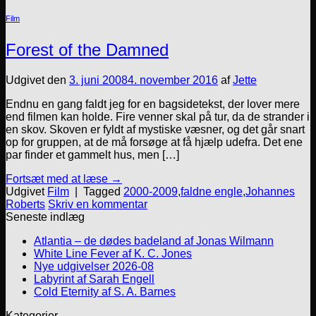
Film
Forest of the Damned
Udgivet den
3. juni 2008
4. november 2016
af
Jette
Endnu en gang faldt jeg for en bagsidetekst, der lover mere
end filmen kan holde. Fire venner skal på tur, da de strander i
en skov. Skoven er fyldt af mystiske væsner, og det går snart
op for gruppen, at de må forsøge at få hjælp udefra. Det ene
par finder et gammelt hus, men […]
Fortsæt med at læse
→
Udgivet
Film
|
Tagged
2000-2009
,
faldne engle
,
Johannes
Roberts
Skriv en kommentar
Seneste indlæg
Atlantia – de dødes badeland af Jonas Wilmann
White Line Fever af K. C. Jones
Nye udgivelser 2026-08
Labyrint af Sarah Engell
Cold Eternity af S. A. Barnes
Kategorier