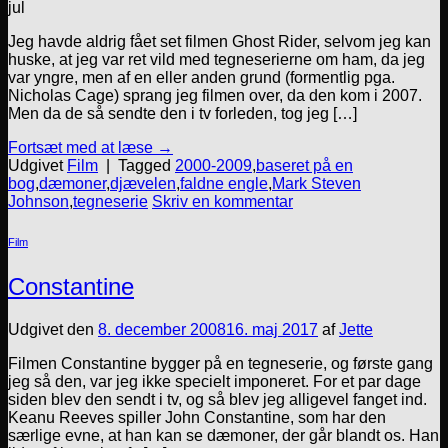
jul
Jeg havde aldrig fået set filmen Ghost Rider, selvom jeg kan
huske, at jeg var ret vild med tegneserierne om ham, da jeg
var yngre, men af en eller anden grund (formentlig pga.
Nicholas Cage) sprang jeg filmen over, da den kom i 2007.
Men da de så sendte den i tv forleden, tog jeg […]
Fortsæt med at læse
→
Udgivet
Film
|
Tagged
2000-2009
,
baseret på en
bog
,
dæmoner
,
djævelen
,
faldne engle
,
Mark Steven
Johnson
,
tegneserie
Skriv en kommentar
Film
Constantine
Udgivet den
8. december 2008
16. maj 2017
af
Jette
Filmen Constantine bygger på en tegneserie, og første gang
jeg så den, var jeg ikke specielt imponeret. For et par dage
siden blev den sendt i tv, og så blev jeg alligevel fanget ind.
Keanu Reeves spiller John Constantine, som har den
særlige evne, at han kan se dæmoner, der går blandt os. Han