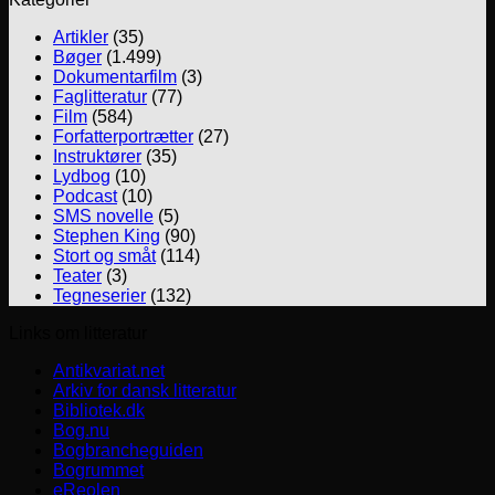
Artikler
(35)
Bøger
(1.499)
Dokumentarfilm
(3)
Faglitteratur
(77)
Film
(584)
Forfatterportrætter
(27)
Instruktører
(35)
Lydbog
(10)
Podcast
(10)
SMS novelle
(5)
Stephen King
(90)
Stort og småt
(114)
Teater
(3)
Tegneserier
(132)
Links om litteratur
Antikvariat.net
Arkiv for dansk litteratur
Bibliotek.dk
Bog.nu
Bogbrancheguiden
Bogrummet
eReolen