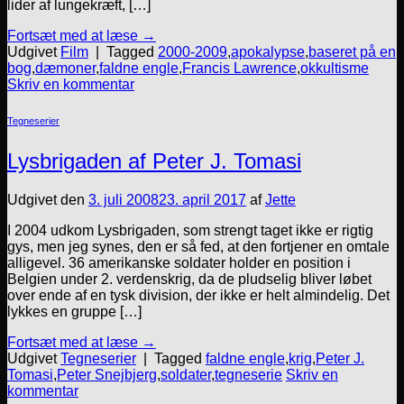
lider af lungekræft, […]
Fortsæt med at læse
→
Udgivet
Film
|
Tagged
2000-2009
,
apokalypse
,
baseret på en
bog
,
dæmoner
,
faldne engle
,
Francis Lawrence
,
okkultisme
Skriv en kommentar
Tegneserier
Lysbrigaden af Peter J. Tomasi
Udgivet den
3. juli 2008
23. april 2017
af
Jette
I 2004 udkom Lysbrigaden, som strengt taget ikke er rigtig
gys, men jeg synes, den er så fed, at den fortjener en omtale
alligevel. 36 amerikanske soldater holder en position i
Belgien under 2. verdenskrig, da de pludselig bliver løbet
over ende af en tysk division, der ikke er helt almindelig. Det
lykkes en gruppe […]
Fortsæt med at læse
→
Udgivet
Tegneserier
|
Tagged
faldne engle
,
krig
,
Peter J.
Tomasi
,
Peter Snejbjerg
,
soldater
,
tegneserie
Skriv en
kommentar