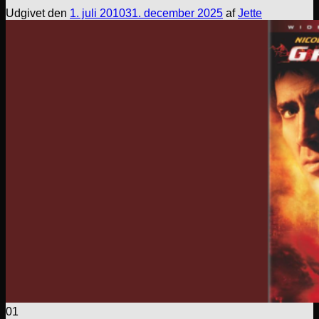
Udgivet den
1. juli 2010
31. december 2025
af
Jette
01