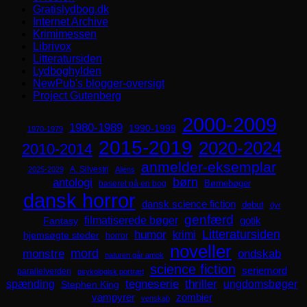
Gratislydbog.dk
Internet Archive
Krimimessen
Librivox
Litteratursiden
Lydboghylden
NewPub's blogger-oversigt
Project Gutenberg
2000-2009
1980-1989
1990-1999
1970-1979
2015-2019
2020-2024
2010-2014
anmelder-eksemplar
A. Silvestri
2025-2029
Aliens
børn
antologi
Børnebøger
baseret på en bog
dansk horror
dansk science fiction
debut
dyr
genfærd
filmatiserede bøger
Fantasy
gotik
Litteratursiden
humor
krimi
hjemsøgte steder
horror
noveller
mord
monstre
ondskab
naturen går amok
science fiction
seriemord
parallelverden
psykologisk portræt
spænding
tegneserie
thriller
ungdomsbøger
Stephen King
zombier
vampyrer
venskab