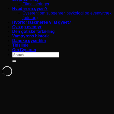
Filmatiseringer
Hvad er en gyser?
Gyseren: om subgenrer, psykologi og eventyrtræk
(uddrag)
Hvorfor fascineres vi af gyset?
Gys og eventyr
Den gotiske fortælling
Vampyrens historie
Danske gyserfilm
Tidslinje
Om Gyseren