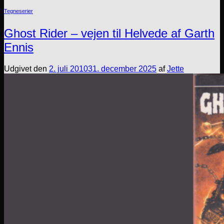
Tegneserier
Ghost Rider – vejen til Helvede af Garth
Ennis
Udgivet den
2. juli 2010
31. december 2025
af
Jette