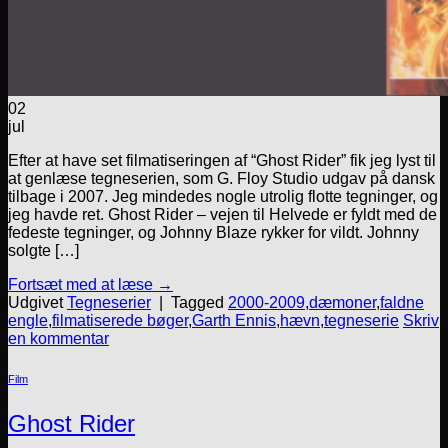
02
jul
Efter at have set filmatiseringen af “Ghost Rider” fik jeg lyst til
at genlæse tegneserien, som G. Floy Studio udgav på dansk
tilbage i 2007. Jeg mindedes nogle utrolig flotte tegninger, og
jeg havde ret. Ghost Rider – vejen til Helvede er fyldt med de
fedeste tegninger, og Johnny Blaze rykker for vildt. Johnny
solgte […]
Fortsæt med at læse
→
Udgivet
Tegneserier
|
Tagged
2000-2009
,
dæmoner
,
faldne
engle
,
filmatiserede bøger
,
Garth Ennis
,
hævn
,
tegneserie
Skriv
en kommentar
Film
Ghost Rider