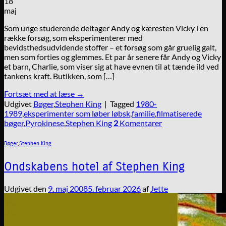
18
maj
Som unge studerende deltager Andy og kæresten Vicky i en
række forsøg, som eksperimenterer med
bevidsthedsudvidende stoffer – et forsøg som går gruelig galt,
men som forties og glemmes. Et par år senere får Andy og Vicky
et barn, Charlie, som viser sig at have evnen til at tænde ild ved
tankens kraft. Butikken, som […]
Fortsæt med at læse
→
Udgivet
Bøger
,
Stephen King
|
Tagged
1980-
1989
,
eksperimenter som løber løbsk
,
familie
,
filmatiserede
bøger
,
Pyrokinese
,
Stephen King
2
Komentarer
Bøger
,
Stephen King
Ondskabens hotel af Stephen King
Udgivet den
9. maj 2008
5. februar 2026
af
Jette