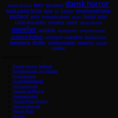
dansk horror
børn
Børnebøger
baseret på en bog
dansk science fiction
filmatiserede bøger
Fantasy
debut
dyr
genfærd
humor
krimi
gotik
hjemsøgte steder
horror
Litteratursiden
mord
monstre
naturen går amok
noveller
ondskab
parallelverden
psykologisk portræt
science fiction
spænding
seriemord
Stephen King
tegneserie
thriller
ungdomsbøger
vampyrer
venskab
zombier
Gode horrorlinks m.m.
Dansk Horror Selskab
En lejemorder ser tilbage
Fra Sortsand
Gyserbiblioteket
H.P. Lovecraft
Heaven of Horror
Himmelskibet
Horror Film History
Horrorsiden.dk
Planet Pulp
Scaryo