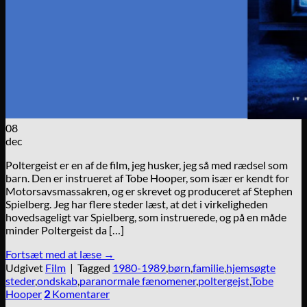
08
dec
Poltergeist er en af de film, jeg husker, jeg så med rædsel som
barn. Den er instrueret af Tobe Hooper, som især er kendt for
Motorsavsmassakren, og er skrevet og produceret af Stephen
Spielberg. Jeg har flere steder læst, at det i virkeligheden
hovedsageligt var Spielberg, som instruerede, og på en måde
minder Poltergeist da […]
Fortsæt med at læse
→
Udgivet
Film
|
Tagged
1980-1989
,
børn
,
familie
,
hjemsøgte
steder
,
ondskab
,
paranormale fænomener
,
poltergejst
,
Tobe
Hooper
2
Komentarer