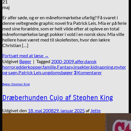
21
maj
Er alfer søde, og er en måneformørkelse ufarlig? Få svaret i
denne veltegnede graphic novel fra Patrick Leis. Mia er på ferie
med sine forældre, som er helt vilde efter at opleve en total
måneformørkelse langt pokker i vold i en norsk skov. Mia ville
hellere have været med til skolefesten, hvor den lækre
Christian […]
Fortsæt med at læse
→
Udgivet
Bøger
|
Tagged
2000-2009
,
alfer
,
dansk
horror
,
edderkopper
,
familie
,
Fantasy
,
insekter
,
kidnapning
,
myter
og sagn
,
Patrick Leis
,
ungdomsbøger
3
Komentarer
Bøger
,
Stephen King
Dræberhunden Cujo af Stephen King
Udgivet den
18. maj 2008
29. januar 2025
af
Jette