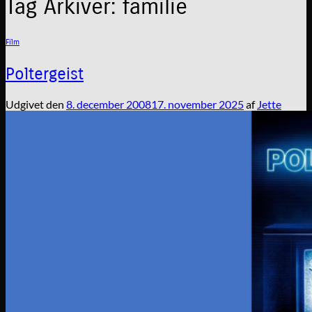
Tag Arkiver:
familie
Film
Poltergeist
Udgivet den
8. december 2008
17. november 2025
af
Jette