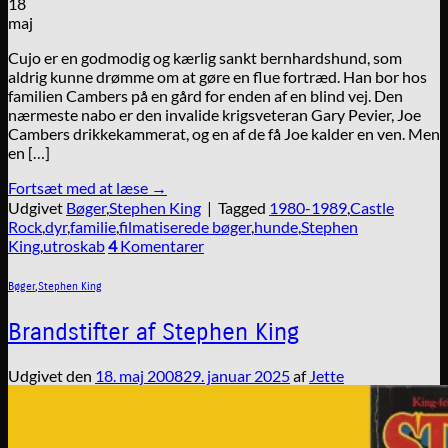
18
maj
Cujo er en godmodig og kærlig sankt bernhardshund, som
aldrig kunne drømme om at gøre en flue fortræd. Han bor hos
familien Cambers på en gård for enden af en blind vej. Den
nærmeste nabo er den invalide krigsveteran Gary Pevier, Joe
Cambers drikkekammerat, og en af de få Joe kalder en ven. Men
en […]
Fortsæt med at læse
→
Udgivet
Bøger
,
Stephen King
|
Tagged
1980-1989
,
Castle
Rock
,
dyr
,
familie
,
filmatiserede bøger
,
hunde
,
Stephen
King
,
utroskab
4
Komentarer
Bøger
,
Stephen King
Brandstifter af Stephen King
Udgivet den
18. maj 2008
29. januar 2025
af
Jette