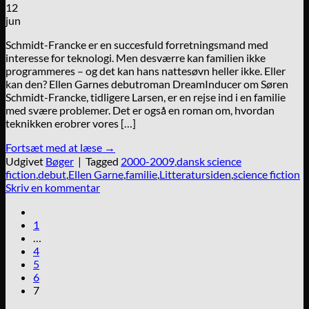
12
jun
Schmidt-Francke er en succesfuld forretningsmand med
interesse for teknologi. Men desværre kan familien ikke
programmeres – og det kan hans nattesøvn heller ikke. Eller
kan den? Ellen Garnes debutroman DreamInducer om Søren
Schmidt-Francke, tidligere Larsen, er en rejse ind i en familie
med svære problemer. Det er også en roman om, hvordan
teknikken erobrer vores […]
Fortsæt med at læse
→
Udgivet
Bøger
|
Tagged
2000-2009
,
dansk science
fiction
,
debut
,
Ellen Garne
,
familie
,
Litteratursiden
,
science fiction
Skriv en kommentar
1
…
4
5
6
7