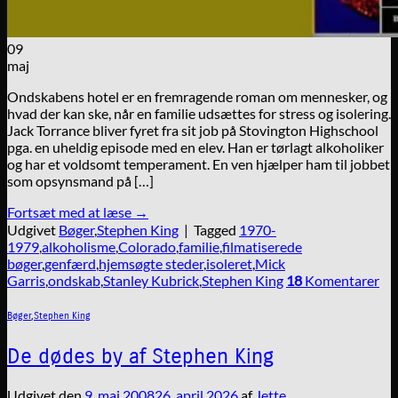
09
maj
Ondskabens hotel er en fremragende roman om mennesker, og
hvad der kan ske, når en familie udsættes for stress og isolering.
Jack Torrance bliver fyret fra sit job på Stovington Highschool
pga. en uheldig episode med en elev. Han er tørlagt alkoholiker
og har et voldsomt temperament. En ven hjælper ham til jobbet
som opsynsmand på […]
Fortsæt med at læse
→
Udgivet
Bøger
,
Stephen King
|
Tagged
1970-
1979
,
alkoholisme
,
Colorado
,
familie
,
filmatiserede
bøger
,
genfærd
,
hjemsøgte steder
,
isoleret
,
Mick
Garris
,
ondskab
,
Stanley Kubrick
,
Stephen King
18
Komentarer
Bøger
,
Stephen King
De dødes by af Stephen King
Udgivet den
9. maj 2008
26. april 2026
af
Jette