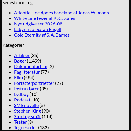
Seneste indlæg
Atlantia – de dødes badeland af Jonas Wilmann
White Line Fever af K. C. Jones
Nye udgivelser 2026-08
Labyrint af Sarah Engell
Cold Eternity af S. A. Barnes
Kategorier
Artikler
(35)
Bøger
(1.499)
Dokumentarfilm
(3)
Faglitteratur
(77)
Film
(584)
Forfatterportrætter
(27)
Instruktører
(35)
Lydbog
(10)
Podcast
(10)
SMS novelle
(5)
Stephen King
(90)
Stort og småt
(114)
Teater
(3)
Tegneserier
(132)