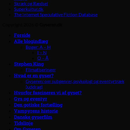
Skræk og Rædsel
Superkultur.dk
The Internet Speculative Fiction Database
Copyright 2026 ©
Gyseren.dk
Forside
Alle blogindlæg
Bøger: A – H
I – N
O – Å
Stephen King
Filmatiseringer
Hvad er en gyser?
Gyseren: om subgenrer, psykologi og eventyrtræk
(uddrag)
Hvorfor fascineres vi af gyset?
Gys og eventyr
Den gotiske fortælling
Vampyrens historie
Danske gyserfilm
Tidslinje
Om Gyseren