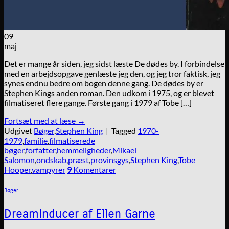
09
maj
Det er mange år siden, jeg sidst læste De dødes by. I forbindelse
med en arbejdsopgave genlæste jeg den, og jeg tror faktisk, jeg
synes endnu bedre om bogen denne gang. De dødes by er
Stephen Kings anden roman. Den udkom i 1975, og er blevet
filmatiseret flere gange. Første gang i 1979 af Tobe […]
Fortsæt med at læse
→
Udgivet
Bøger
,
Stephen King
|
Tagged
1970-
1979
,
familie
,
filmatiserede
bøger
,
forfatter
,
hemmeligheder
,
Mikael
Salomon
,
ondskab
,
præst
,
provinsgys
,
Stephen King
,
Tobe
Hooper
,
vampyrer
9
Komentarer
Bøger
DreamInducer af Ellen Garne