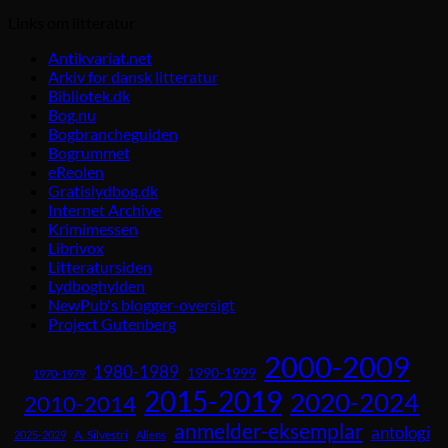
Links om litteratur
Antikvariat.net
Arkiv for dansk litteratur
Bibliotek.dk
Bog.nu
Bogbrancheguiden
Bogrummet
eReolen
Gratislydbog.dk
Internet Archive
Krimimessen
Librivox
Litteratursiden
Lydboghylden
NewPub's blogger-oversigt
Project Gutenberg
2000-2009
1980-1989
1990-1999
1970-1979
2015-2019
2020-2024
2010-2014
anmelder-eksemplar
antologi
A. Silvestri
2025-2029
Aliens