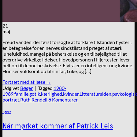
21
maj
Freud var den, der først forsøgte at forklare tilstanden hysteri,
en betegnelse for en nervøs sindstilstand præget af stærk
lunefuldhed, mangel på beherskelse og en tilbøjelighed til at
overdrive virkelige lidelser. Hovedpersonen i Hjertesten lever
helt op til denne beskrivelse. Elvira er en intelligent ung kvinde.
Hun ser voldsomt op til sin far, Luke, og […]
Fortsæt med at læse
→
Udgivet
Bøger
|
Tagged
1980-
1989
,
familie
,
gotik
,
kærlighed
,
kvinder
,
Litteratursiden
,
psykologisk
portræt
,
Ruth Rendell
6
Komentarer
Bøger
Når mørket kommer af Patrick Leis