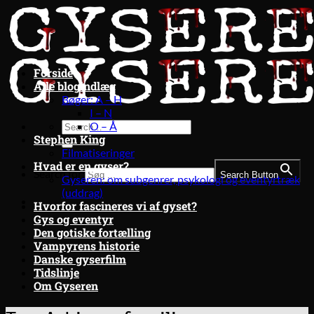
Fortsæt
til
indhold
Forside
Alle blogindlæg
Bøger: A – H
I – N
O – Å
Stephen King
Filmatiseringer
Hvad er en gyser?
Search for:
Search Button
Gyseren: om subgenrer, psykologi og eventyrtræk
(uddrag)
Hvorfor fascineres vi af gyset?
Gys og eventyr
Den gotiske fortælling
Vampyrens historie
Danske gyserfilm
Tidslinje
Om Gyseren