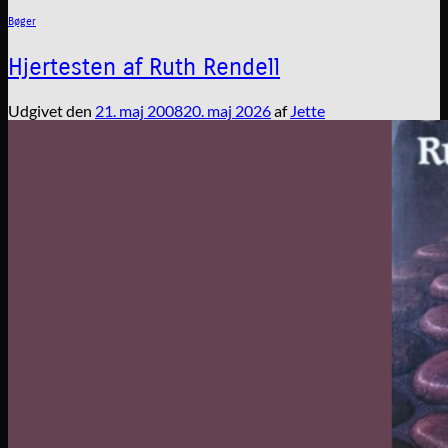
Bøger
Hjertesten af Ruth Rendell
Udgivet den
21. maj 2008
20. maj 2026
af
Jette