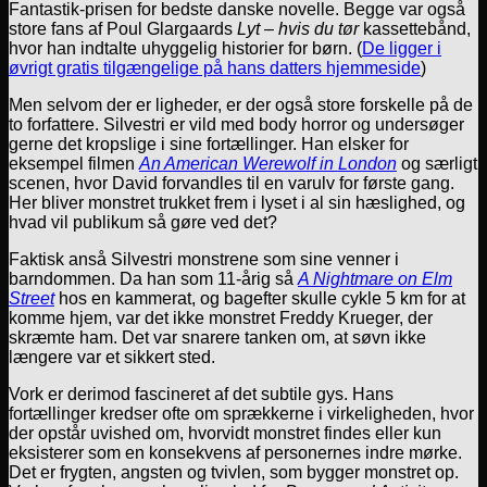
Fantastik-prisen for bedste danske novelle. Begge var også
store fans af Poul Glargaards
Lyt – hvis du tør
kassettebånd,
hvor han indtalte uhyggelig historier for børn. (
De ligger i
øvrigt gratis tilgængelige på hans datters hjemmeside
)
Men selvom der er ligheder, er der også store forskelle på de
to forfattere. Silvestri er vild med body horror og undersøger
gerne det kropslige i sine fortællinger. Han elsker for
eksempel filmen
An American Werewolf in London
og særligt
scenen, hvor David forvandles til en varulv for første gang.
Her bliver monstret trukket frem i lyset i al sin hæslighed, og
hvad vil publikum så gøre ved det?
Faktisk anså Silvestri monstrene som sine venner i
barndommen. Da han som 11-årig så
A Nightmare on Elm
Street
hos en kammerat, og bagefter skulle cykle 5 km for at
komme hjem, var det ikke monstret Freddy Krueger, der
skræmte ham. Det var snarere tanken om, at søvn ikke
længere var et sikkert sted.
Vork er derimod fascineret af det subtile gys. Hans
fortællinger kredser ofte om sprækkerne i virkeligheden, hvor
der opstår uvished om, hvorvidt monstret findes eller kun
eksisterer som en konsekvens af personernes indre mørke.
Det er frygten, angsten og tvivlen, som bygger monstret op.