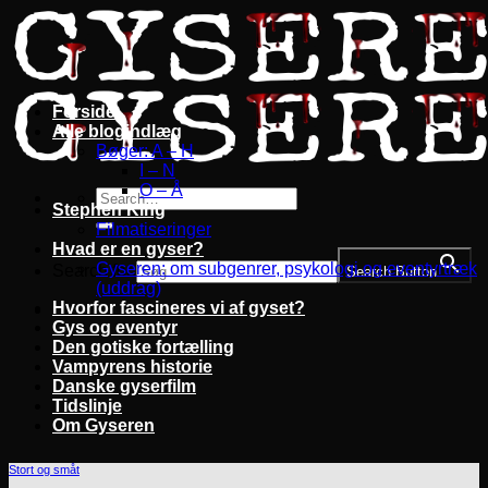
Fortsæt
til
indhold
Forside
Alle blogindlæg
Bøger: A – H
I – N
O – Å
Stephen King
Filmatiseringer
Hvad er en gyser?
Gyseren: om subgenrer, psykologi og eventyrtræk
Search for:
Search Button
(uddrag)
Hvorfor fascineres vi af gyset?
Gys og eventyr
Den gotiske fortælling
Vampyrens historie
Danske gyserfilm
Tidslinje
Om Gyseren
Stort og småt