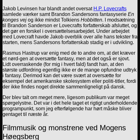
Jakob Levinsen har blandt andet oversat
H.P. Lovecrafts
samlede værker samt Brandon Sandersons fantasyserie
En
konges vej
og ikke mindst Tolkiens
Hobbitten
. I modsætning
til Brandon Sanderson er Lovecrafts forfatterskab afsluttet, og
det gør en forskel i oversættelsesarbejdet. Under arbejdet
med Lovecraft havde Jakob overblik over alle hans tekster fra
starten, mens Sandersons forfatterskab stadig er i udvikling.
Rasmus Hastrup var enig med de to andre om, at det kræver
et nørd-gen at oversætte fantasy, men at det også er sjovt.
Lidt overraskende (for mig i hvert fald) fandt han, at den
største udfordring egentlig ikke er de mange opfundne udtryk
i fantasy. Derimod kan det være svært at oversætte for
eksempel det amerikanske skolesystem eller politi-titler, fordi
der ikke findes noget direkte sammenligneligt på dansk.
Der blev talt om meget mere, ligesom publikum var meget
spørgelystne. Det var i det hele taget et rigtigt underholdende
programpunkt, som jeg efterfølgende har hørt måske bliver
gentaget til næste år.
Filmmusik og monstrene ved Mogens
Høegsberg