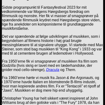
Sidste programpunkt til Fantasyfestival 2023 for mit
vedkommende var Mogens Høegsbergs foredrag om
filmmusik og monstre. Her fik vi masser af smagsprøver på
spændende filmmusik krydret med Høegsbergs store viden,
lige fra anekdoter om komponisterne til grundlæggende
musikforståelse.
Det var spændende at følge udviklingen af musikken, som i
begyndelsen af filmens historie i høj grad brugte
messingblæsere til at signalere uhygge. Vi startede med Max
Steiner, som stod bag musikken til “King Kong” i 1933 og var
med til at cementere brugen af ledemotiver i Hollywood.
Fra 1950’erne fik vi smagsprøver af musikken fra film som
Godzilla
(hvis skrig er lavet med en læderhandske, der
gnider mod cello-strenge),
Dracula
og
Them
.
Fra 1960’erne hørte vi musik fra
Jason & the Argonauts,
og
i 1970’erne havde Italien en blomstrende B-films industri,
hvor man kopierede andres film. Fx er “Tentacoli” et ripoff af
“Jaws”. Musikken er dog mere hip end uhyggelig.
Christopher Young har helt sikkert været inspireret af John
Williams brug af den gotiske vals i “The Fury” 1978, da han