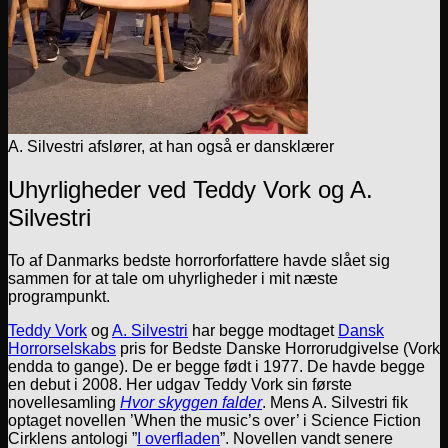
A. Silvestri afslører, at han også er dansklærer
Uhyrligheder ved Teddy Vork og A.
Silvestri
To af Danmarks bedste horrorforfattere havde slået sig
sammen for at tale om uhyrligheder i mit næste
programpunkt.
Teddy Vork
og
A. Silvestri
har begge modtaget
Dansk
Horrorselskabs
pris for Bedste Danske Horrorudgivelse (Vork
endda to gange). De er begge født i 1977. De havde begge
en debut i 2008. Her udgav Teddy Vork sin første
novellesamling
Hvor skyggen falder
. Mens A. Silvestri fik
optaget novellen ’When the music’s over’ i Science Fiction
Cirklens antologi ”
I overfladen
”. Novellen vandt senere