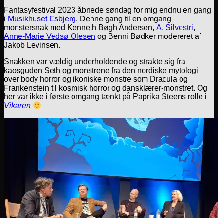
Fantasyfestival 2023 åbnede søndag for mig endnu en gang
i
Musikhuset Esbjerg
. Denne gang til en omgang
monstersnak med Kenneth Bøgh Andersen,
A. Silvestri
,
Anne-Marie Vedsø Olesen
og Benni Bødker modereret af
Jakob Levinsen.
Snakken var vældig underholdende og strakte sig fra
kaosguden Seth og monstrene fra den nordiske mytologi
over body horror og ikoniske monstre som Dracula og
Frankenstein til kosmisk horror og dansklærer-monstret. Og
her var ikke i første omgang tænkt på Paprika Steens rolle i
Vikaren