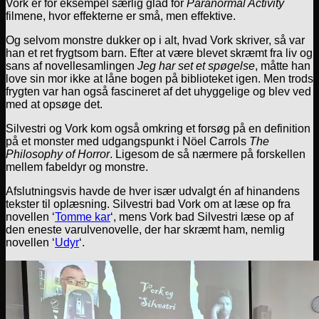
Vork er for eksempel særlig glad for
Paranormal Activity
filmene, hvor effekterne er små, men effektive.
Og selvom monstre dukker op i alt, hvad Vork skriver, så var
han et ret frygtsom barn. Efter at være blevet skræmt fra liv og
sans af novellesamlingen
Jeg har set et spøgelse
, måtte han
love sin mor ikke at låne bogen på biblioteket igen. Men trods
frygten var han også fascineret af det uhyggelige og blev ved
med at opsøge det.
Silvestri og Vork kom også omkring et forsøg på en definition
på et monster med udgangspunkt i Nöel Carrols
The
Philosophy of Horror
. Ligesom de så nærmere på forskellen
mellem fabeldyr og monstre.
Afslutningsvis havde de hver især udvalgt én af hinandens
tekster til oplæsning. Silvestri bad Vork om at læse op fra
novellen ‘
Tomme kar
‘, mens Vork bad Silvestri læse op af
den eneste varulvenovelle, der har skræmt ham, nemlig
novellen ‘
Udyr
‘.