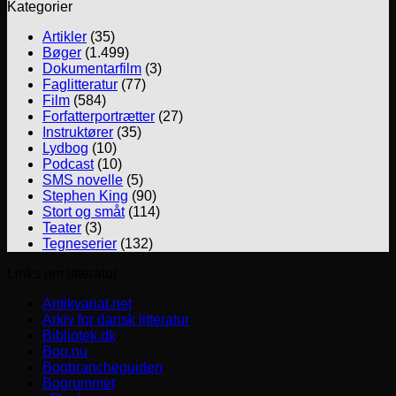
Kategorier
Artikler
(35)
Bøger
(1.499)
Dokumentarfilm
(3)
Faglitteratur
(77)
Film
(584)
Forfatterportrætter
(27)
Instruktører
(35)
Lydbog
(10)
Podcast
(10)
SMS novelle
(5)
Stephen King
(90)
Stort og småt
(114)
Teater
(3)
Tegneserier
(132)
Links om litteratur
Antikvariat.net
Arkiv for dansk litteratur
Bibliotek.dk
Bog.nu
Bogbrancheguiden
Bogrummet