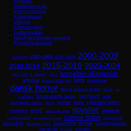
eReolen
Gratislydbog.dk
Internet Archive
Krimimessen
Librivox
Litteratursiden
Lydboghylden
NewPub's blogger-oversigt
Project Gutenberg
2000-2009
1980-1989
1990-1999
1970-1979
2015-2019
2020-2024
2010-2014
anmelder-eksemplar
A. Silvestri
2025-2029
Aliens
børn
antologi
Børnebøger
baseret på en bog
dansk horror
dansk science fiction
debut
dyr
genfærd
filmatiserede bøger
Fantasy
gotik
Litteratursiden
humor
krimi
hjemsøgte steder
horror
noveller
mord
monstre
ondskab
naturen går amok
science fiction
seriemord
parallelverden
psykologisk portræt
spænding
tegneserie
thriller
ungdomsbøger
Stephen King
zombier
vampyrer
venskab