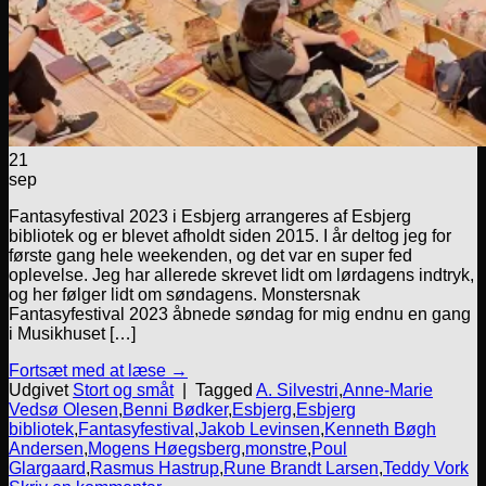
21
sep
Fantasyfestival 2023 i Esbjerg arrangeres af Esbjerg
bibliotek og er blevet afholdt siden 2015. I år deltog jeg for
første gang hele weekenden, og det var en super fed
oplevelse. Jeg har allerede skrevet lidt om lørdagens indtryk,
og her følger lidt om søndagens. Monstersnak
Fantasyfestival 2023 åbnede søndag for mig endnu en gang
i Musikhuset […]
Fortsæt med at læse
→
Udgivet
Stort og småt
|
Tagged
A. Silvestri
,
Anne-Marie
Vedsø Olesen
,
Benni Bødker
,
Esbjerg
,
Esbjerg
bibliotek
,
Fantasyfestival
,
Jakob Levinsen
,
Kenneth Bøgh
Andersen
,
Mogens Høegsberg
,
monstre
,
Poul
Glargaard
,
Rasmus Hastrup
,
Rune Brandt Larsen
,
Teddy Vork