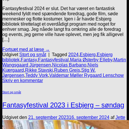
Fantasyfestival 2024 er slut. Det har været en fantastisk
weekend fyldt med spændende foredrag, gode film, søde
mennesker og flotte kostumer. Igen i år havde Esbjerg
bibliotek tilrettelagt et overdådigt program med noget for
enhver smag. Jeg nåede langt fra omkring alle de foredrag
og events, jeg gerne ville have oplevet, men jeg fik alligevel
[…]
Fortsæt med at læse
→
Udgivet
Stort og småt
|
Tagged
2024
,
Esbjerg
,
Esbjerg
bibliotek
,
Fantasy
,
Fantasyfestival
,
Maria Østerby Elleby
,
Martin
Wangsgaard Jürgensen
,
Nicolas Barbano
,
Niels
Kjærgaard
,
Rikke Stavski
,
Ruben Greis
,
Stig W.
Jørgensen
,
Teddy Vork
,
Valdemar Møller Rygaard Lenschow
Skriv en kommentar
Stort og småt
Fantasyfestival 2023 i Esbjerg – søndag
Udgivet den
21. september 2023
16. september 2024
af
Jette