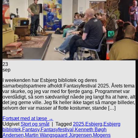
23
sep
I weekenden har Esbjerg bibliotek og deres
samarbejdspartnere afholdt Fantasyfestival 2025. Årets tema
var skurke, og jeg var med for fjerde gang. Programmet var
overdådigt, så som sædvanligt nåede jeg langt fra at høre, alt
det jeg gerne ville. Jeg fik heller ikke taget så mange billeder,
selvom der var masser af flotte kostumer, stande […]
Fortsæt med at læse
→
Udgivet
Stort og småt
|
Tagged
2025
,
Esbjerg
,
Esbjerg
bibliotek
,
Fantasy
,
Fantasyfestival
,
Kenneth Bøgh
Andersen
,
Martin Wangsgaard Jürgensen
,
Mogens