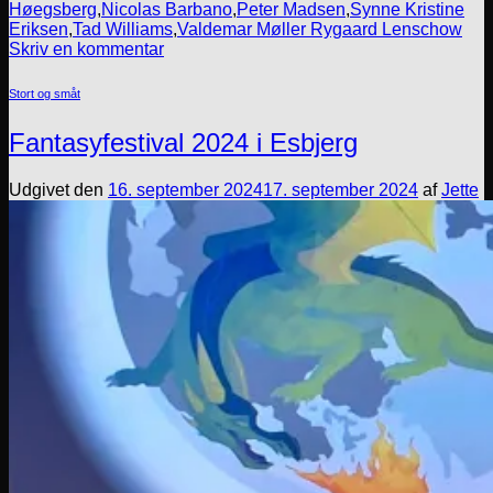
Høegsberg
,
Nicolas Barbano
,
Peter Madsen
,
Synne Kristine
Eriksen
,
Tad Williams
,
Valdemar Møller Rygaard Lenschow
Skriv en kommentar
Stort og småt
Fantasyfestival 2024 i Esbjerg
Udgivet den
16. september 2024
17. september 2024
af
Jette