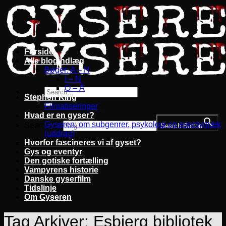
Fortsæt
til
indhold
Forside
Alle blogindlæg
Bøger: A – H
I – N
O – Å
Stephen King
Filmatiseringer
Hvad er en gyser?
Gyseren: om subgenrer, psykologi og eventyrtræk
Search for:
Search Button
(uddrag)
Hvorfor fascineres vi af gyset?
Gys og eventyr
Den gotiske fortælling
Vampyrens historie
Danske gyserfilm
Tidslinje
Om Gyseren
Tag Arkiver:
Esbjerg bibliotek