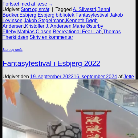
Fortsæt med at læse
→
Udgivet
Stort og småt
|
Tagged
A. Silvestri
,
Benni
Bødker
,
Esbjerg
,
Esbjerg bibliotek
,
Fantasyfestival
,
Jakob
Levinsen
,
Jakob Stegelmann
,
Kenneth Bøgh
Andersen
,
Kristoffer J. Andersen
,
Marie Østerby
Elleby
,
Mathias Clasen
,
Recreational Fear Lab
,
Thomas
Therkildsen
Skriv en kommentar
Stort og småt
Fantasyfestival i Esbjerg 2022
Udgivet den
19. september 2022
16. september 2024
af
Jette