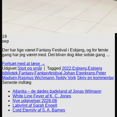
19
sep
Der har lige været Fantasy Festival i Esbjerg, og for første
gang har jeg været med. Det bliver dog ikke sidste gang …
Fortsæt med at læse
→
Udgivet
Stort og småt
|
Tagged
2022
,
Esbjerg
,
Esbjerg
bibliotek
,
Fantasy
,
Fantasyfestival
,
Johan Egerkrans
,
Peter
Madsen
,
Rasmus Wichmann
,
Teddy Vork
Skriv en kommentar
Seneste indlæg
Atlantia – de dødes badeland af Jonas Wilmann
White Line Fever af K. C. Jones
Nye udgivelser 2026-08
Labyrint af Sarah Engell
Cold Eternity af S. A. Barnes