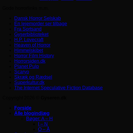
Gode horrorlinks m.m.
Dansk Horror Selskab
En lejemorder ser tilbage
Fra Sortsand
Gyserbiblioteket
H.P. Lovecraft
Heaven of Horror
Himmelskibet
Horror Film History
Horrorsiden.dk
Planet Pulp
Scaryo
Skræk og Rædsel
Superkultur.dk
The Internet Speculative Fiction Database
Copyright 2026 ©
Gyseren.dk
Forside
Alle blogindlæg
Bøger: A – H
I – N
O – Å