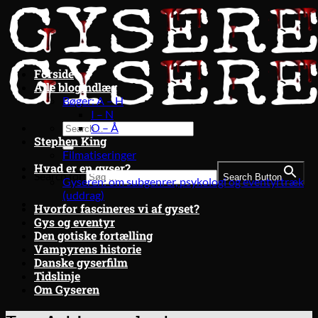
Fortsæt
til
indhold
Forside
Alle blogindlæg
Bøger: A – H
I – N
O – Å
Stephen King
Filmatiseringer
Hvad er en gyser?
Search for:
Search Button
Gyseren: om subgenrer, psykologi og eventyrtræk
(uddrag)
Hvorfor fascineres vi af gyset?
Gys og eventyr
Den gotiske fortælling
Vampyrens historie
Danske gyserfilm
Tidslinje
Om Gyseren