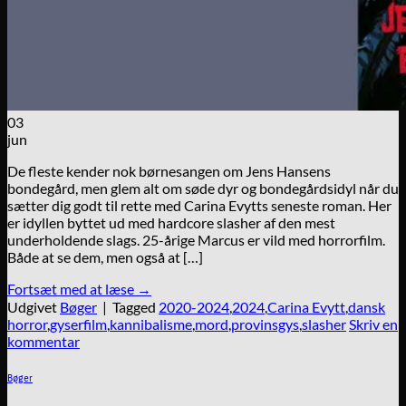
03
jun
De fleste kender nok børnesangen om Jens Hansens
bondegård, men glem alt om søde dyr og bondegårdsidyl når du
sætter dig godt til rette med Carina Evytts seneste roman. Her
er idyllen byttet ud med hardcore slasher af den mest
underholdende slags. 25-årige Marcus er vild med horrorfilm.
Både at se dem, men også at […]
Fortsæt med at læse
→
Udgivet
Bøger
|
Tagged
2020-2024
,
2024
,
Carina Evytt
,
dansk
horror
,
gyserfilm
,
kannibalisme
,
mord
,
provinsgys
,
slasher
Skriv en
kommentar
Bøger