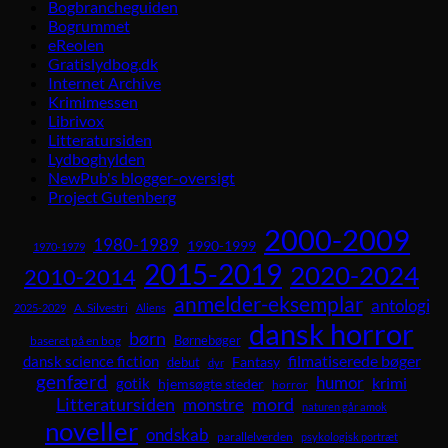
Bogbrancheguiden
Bogrummet
eReolen
Gratislydbog.dk
Internet Archive
Krimimessen
Librivox
Litteratursiden
Lydboghylden
NewPub's blogger-oversigt
Project Gutenberg
2000-2009
1980-1989
1990-1999
1970-1979
2015-2019
2020-2024
2010-2014
anmelder-eksemplar
antologi
A. Silvestri
2025-2029
Aliens
dansk horror
børn
Børnebøger
baseret på en bog
dansk science fiction
filmatiserede bøger
Fantasy
debut
dyr
genfærd
humor
krimi
gotik
hjemsøgte steder
horror
Litteratursiden
mord
monstre
naturen går amok
noveller
ondskab
parallelverden
psykologisk portræt