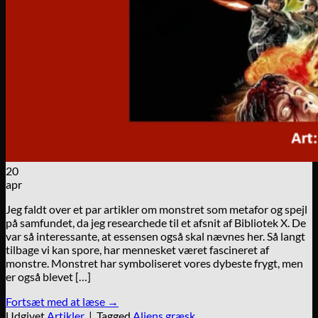
20
apr
Jeg faldt over et par artikler om monstret som metafor og spejl
på samfundet, da jeg researchede til et afsnit af Bibliotek X. De
var så interessante, at essensen også skal nævnes her. Så langt
tilbage vi kan spore, har mennesket været fascineret af
monstre. Monstret har symboliseret vores dybeste frygt, men
er også blevet […]
Fortsæt med at læse
→
Udgivet
Artikler
|
Tagged
Aliens
,
græsk