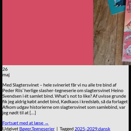
26
maj
Med Slagtersvinet – hele svineriet får vi nu alle tre bind af
Peder Riis’ herlige slasher-tegneserie om slagtersvinet Heino
Svendsen i ét samlet bind. What’s not to like? Af uvisse grunde
fik jeg aldrig købt andet bind, Kødkaos i kredsløb, så da forlaget
Afkom udgav historierne om slagtersvinet som samlebind, var
jeg nødt til at […]
Fortsæt med at læse
→
Udgivet
Bøger
,
Tegneserier
|
Tagged
2025-2029
,
dansk