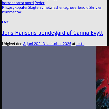
horror
,
horror
,
mord
,
Peder
Riis
,
psykopater
,
Slagtersvinet
,
slasher
,
tegneserie
,
vold
Skriv en
kommentar
Bøger
Jens Hansens bondegård af Carina Evytt
Udgivet den
3. juni 2024
31. oktober 2025
af
Jette