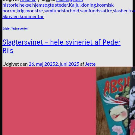
historie
,
hekse
,
hjemsøgte steder
,
Kaiju
,
kloning
,
kosmisk
horror
,
krig
,
monstre
,
samfundsforhold
,
samfundssatire
,
slasher
,
tr
Skriv en kommentar
Bøger
,
Tegneserier
Slagtersvinet – hele svineriet af Peder
Riis
Udgivet den
26. maj 2025
2. juni 2025
af
Jette