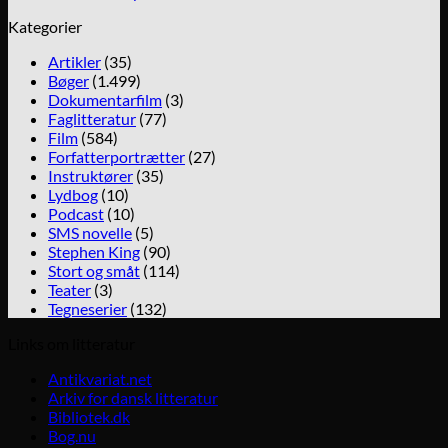
Kategorier
Artikler
(35)
Bøger
(1.499)
Dokumentarfilm
(3)
Faglitteratur
(77)
Film
(584)
Forfatterportrætter
(27)
Instruktører
(35)
Lydbog
(10)
Podcast
(10)
SMS novelle
(5)
Stephen King
(90)
Stort og småt
(114)
Teater
(3)
Tegneserier
(132)
Links om litteratur
Antikvariat.net
Arkiv for dansk litteratur
Bibliotek.dk
Bog.nu