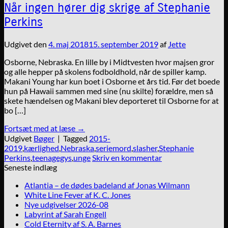
Når ingen hører dig skrige af Stephanie
Perkins
Udgivet den
4. maj 2018
15. september 2019
af
Jette
Osborne, Nebraska. En lille by i Midtvesten hvor majsen gror
og alle hepper på skolens fodboldhold, når de spiller kamp.
Makani Young har kun boet i Osborne et års tid. Før det boede
hun på Hawaii sammen med sine (nu skilte) forældre, men så
skete hændelsen og Makani blev deporteret til Osborne for at
bo […]
Fortsæt med at læse
→
Udgivet
Bøger
|
Tagged
2015-
2019
,
kærlighed
,
Nebraska
,
seriemord
,
slasher
,
Stephanie
Perkins
,
teenagegys
,
unge
Skriv en kommentar
Seneste indlæg
Atlantia – de dødes badeland af Jonas Wilmann
White Line Fever af K. C. Jones
Nye udgivelser 2026-08
Labyrint af Sarah Engell
Cold Eternity af S. A. Barnes