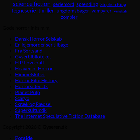
science fiction
spænding
seriemord
Stephen King
tegneserie
thriller
ungdomsbøger
vampyrer
venskab
zombier
Gode horrorlinks m.m.
Dansk Horror Selskab
En lejemorder ser tilbage
Fra Sortsand
Gyserbiblioteket
H.P. Lovecraft
Heaven of Horror
Himmelskibet
Horror Film History
Horrorsiden.dk
Planet Pulp
Scaryo
Skræk og Rædsel
Superkultur.dk
The Internet Speculative Fiction Database
Copyright 2026 ©
Gyseren.dk
Forside