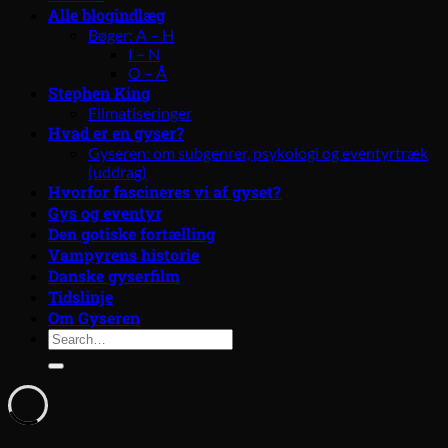
Alle blogindlæg
Bøger: A – H
I – N
O – Å
Stephen King
Filmatiseringer
Hvad er en gyser?
Gyseren: om subgenrer, psykologi og eventyrtræk
(uddrag)
Hvorfor fascineres vi af gyset?
Gys og eventyr
Den gotiske fortælling
Vampyrens historie
Danske gyserfilm
Tidslinje
Om Gyseren