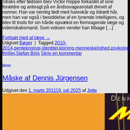
Straks efter fødslen blev Victor Hoppe forkastet af sine
forældre og anbragt på en åndssvageanstalt drevet af
nonner. Han var nemlig født med hareskår og ildrødt hår,
men han var også i besiddelse af en lynende intelligens, og
blev til trods for sin hårde opvækst en fremragende læge og
videnskabsmand. Som voksen vender han tilbage […]
Fortsæt med at læse
→
Udgivet
Bøger
|
Tagged
2010-
2014
,
genteknologi
,
identitet
,
kloning
,
menneskelighed
,
psykolog
thriller
,
Stefan Brijs
Skriv en kommentar
Bøger
Måske af Dennis Jürgensen
Udgivet den
1. marts 2011
19. juli 2025
af
Jette