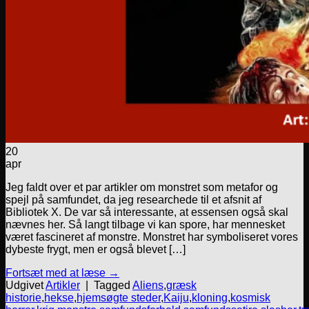
20
apr
Jeg faldt over et par artikler om monstret som metafor og
spejl på samfundet, da jeg researchede til et afsnit af
Bibliotek X. De var så interessante, at essensen også skal
nævnes her. Så langt tilbage vi kan spore, har mennesket
været fascineret af monstre. Monstret har symboliseret vores
dybeste frygt, men er også blevet […]
Fortsæt med at læse
→
Udgivet
Artikler
|
Tagged
Aliens
,
græsk
historie
,
hekse
,
hjemsøgte steder
,
Kaiju
,
kloning
,
kosmisk