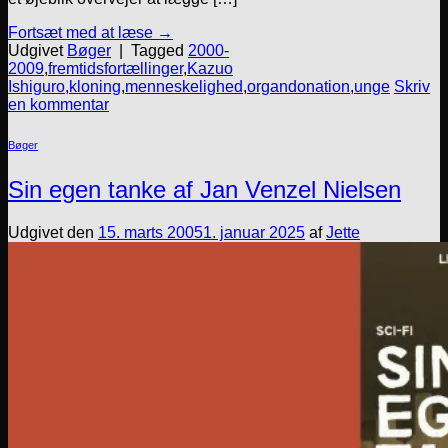
Fortsæt med at læse
→
Udgivet
Bøger
|
Tagged
2000-
2009
,
fremtidsfortællinger
,
Kazuo
Ishiguro
,
kloning
,
menneskelighed
,
organdonation
,
unge
Skriv
en kommentar
Bøger
Sin egen tanke af Jan Venzel Nielsen
Udgivet den
15. marts 2005
1. januar 2025
af
Jette