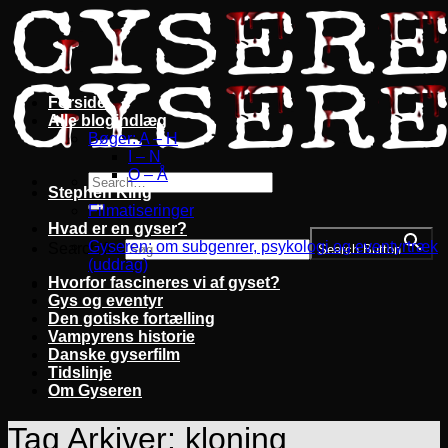
Fortsæt
til
indhold
Forside
Alle blogindlæg
Bøger: A – H
I – N
O – Å
Stephen King
Filmatiseringer
Hvad er en gyser?
Gyseren: om subgenrer, psykologi og eventyrtræk
Search for:
Search Button
(uddrag)
Hvorfor fascineres vi af gyset?
Gys og eventyr
Den gotiske fortælling
Vampyrens historie
Danske gyserfilm
Tidslinje
Om Gyseren
Tag Arkiver:
kloning