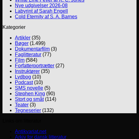
Nye udgivelser 2026-08
Labyrint af Sarah Engell
Cold Eternity af S. A. Barnes
Kategorier
Artikler
(35)
Bøger
(1.499)
Dokumentarfilm
(3)
Faglitteratur
(77)
Film
(584)
Forfatterportrætter
(27)
Instruktører
(35)
Lydbog
(10)
Podcast
(10)
SMS novelle
(5)
Stephen King
(90)
Stort og småt
(114)
Teater
(3)
Tegneserier
(132)
Links om litteratur
Antikvariat.net
Arkiv for dansk litteratur