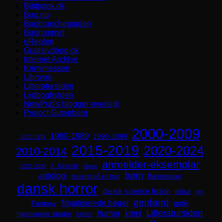
Bibliotek.dk
Bog.nu
Bogbrancheguiden
Bogrummet
eReolen
Gratislydbog.dk
Internet Archive
Krimimessen
Librivox
Litteratursiden
Lydboghylden
NewPub's blogger-oversigt
Project Gutenberg
2000-2009
1980-1989
1990-1999
1970-1979
2015-2019
2020-2024
2010-2014
anmelder-eksemplar
A. Silvestri
2025-2029
Aliens
børn
antologi
Børnebøger
baseret på en bog
dansk horror
dansk science fiction
debut
dyr
genfærd
filmatiserede bøger
Fantasy
gotik
Litteratursiden
humor
krimi
hjemsøgte steder
horror