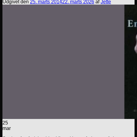
Udgivet den
25. marts 2014
22. marts 2026
af
Jette
25
mar