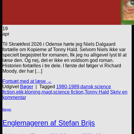
19
apr
Til Skrækfest 2026 i Odense hørte jeg Niels Dalgaard
fortælle om Kopierne af Tonny Hald. Selvom Niels ikke var
specielt begejstret for romanen, fik jeg nu alligevel lyst til at
læse den. Og nej, det er ikke en voldsom god roman.
Historien fortælles i tre dele. I første del følger vi Richard
Moody, der har […]
Fortsæt med at læse
→
Udgivet
Bøger
|
Tagged
1980-1989
,
dansk science
fiction
,
etik
,
kloning
,
magt
,
science fiction
,
Tonny Hald
Skriv en
kommentar
Bøger
Englemageren af Stefan Brijs