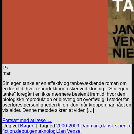
15
mar
Sin egen tanke er en effektiv og tankevækkende roman om
en fremtid, hvor reproduktionen sker ved kloning. “Sin egen
tanke” foregår i en ikke nærmere bestemt fremtid, hvor den
biologiske reproduktion er blevet gjort overflødig. I stedet for
overføres personligheden til en klon, når kroppen har nået en
vis alder. Denne metode sikrer, at viden […]
Fortsæt med at læse
→
Udgivet
Bøger
|
Tagged
2000-2009
,
Danmark
,
dansk science
fiction
,
debut
,
genteknologi
,
Jan Venzel