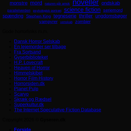
noveller
mord
monstre
ondskab
naturen går amok
science fiction
seriemord
parallelverden
psykologisk portræt
spænding
tegneserie
thriller
ungdomsbøger
Stephen King
zombier
vampyrer
venskab
Gode horrorlinks m.m.
Dansk Horror Selskab
En lejemorder ser tilbage
Fra Sortsand
Gyserbiblioteket
H.P. Lovecraft
Heaven of Horror
Himmelskibet
Horror Film History
Horrorsiden.dk
Planet Pulp
Scaryo
Skræk og Rædsel
Superkultur.dk
The Internet Speculative Fiction Database
Copyright 2026 ©
Gyseren.dk
Forside