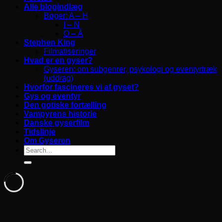
Alle blogindlæg
Bøger: A – H
I – N
O – Å
Stephen King
Filmatiseringer
Hvad er en gyser?
Gyseren: om subgenrer, psykologi og eventyrtræk
(uddrag)
Hvorfor fascineres vi af gyset?
Gys og eventyr
Den gotiske fortælling
Vampyrens historie
Danske gyserfilm
Tidslinje
Om Gyseren