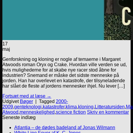
17
maj
Genforskning og kloning er nogle af temaerne i Margaret
Atwoods roman Oryx og Crake. Hvordan ville verden se ud,
hvis mulighederne for at skabe nye racer stod åbne for
industrien? Snemand er måske det sidste menneske på
jorden. Han har overlevet en katastrofe, der tilsyneladende
har slået de fleste af jordens mennesker ihjel. Nu lever […]
Fortsæt med at læse
→
Udgivet
Bøger
|
Tagged
2000-
2009
,
genteknologi
,
katastrofer
,
klima
,
kloning
,
Litteratursiden
,
Mar
Atwood
,
menneskelighed
,
science fiction
Skriv en kommentar
Seneste indlæg
Atlantia – de dødes badeland af Jonas Wilmann
White Line Fever af K. C. Jones