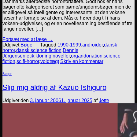
Danmarks allerbedste horrorforfattere. Godt nok er hans
bøger ofte kategoriseret som børne/ungdomsbøger, men de
er alligevel så intelligente og interessante, at den voksne
læser har fornøjelse af dem. Måske hører dog til i hans
voksen-udgivelser, og er en novellesamling bestående af tre
lange noveller, […]
Fortsæt med at læse
→
Udgivet
Bøger
|
Tagged
1990-1999
,
androider
,
dansk
horror
,
dansk science fiction
,
Dennis
Jürgensen
,
etik
,
kloning
,
noveller
,
organdonation
,
science
fiction
,
scifi-horror
,
voldtægt
Skriv en kommentar
Bøger
Slip mig aldrig af Kazuo Ishiguro
Udgivet den
3. januar 2006
1. januar 2025
af
Jette