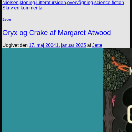
Nielsen
,
kloning
,
Litteratursiden
,
overvågning
,
science fiction
Skriv en kommentar
Bøger
Oryx og Crake af Margaret Atwood
Udgivet den
17. maj 2004
1. januar 2025
af
Jette