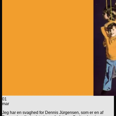
01
mar
Jeg har en svaghed for Dennis Jürgensen, som er en af