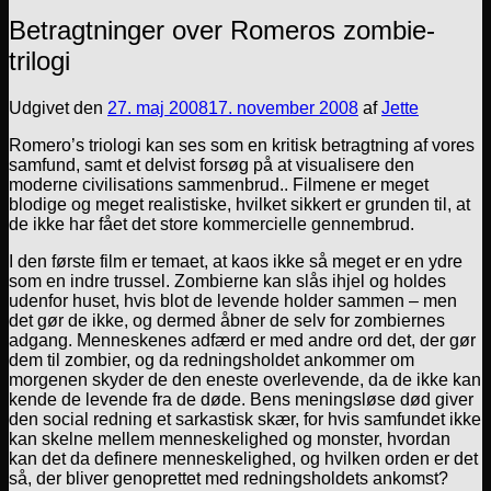
Betragtninger over Romeros zombie-
trilogi
Udgivet den
27. maj 2008
17. november 2008
af
Jette
Romero’s triologi kan ses som en kritisk betragtning af vores
samfund, samt et delvist forsøg på at visualisere den
moderne civilisations sammenbrud.. Filmene er meget
blodige og meget realistiske, hvilket sikkert er grunden til, at
de ikke har fået det store kommercielle gennembrud.
I den første film er temaet, at kaos ikke så meget er en ydre
som en indre trussel. Zombierne kan slås ihjel og holdes
udenfor huset, hvis blot de levende holder sammen – men
det gør de ikke, og dermed åbner de selv for zombiernes
adgang. Menneskenes adfærd er med andre ord det, der gør
dem til zombier, og da redningsholdet ankommer om
morgenen skyder de den eneste overlevende, da de ikke kan
kende de levende fra de døde. Bens meningsløse død giver
den social redning et sarkastisk skær, for hvis samfundet ikke
kan skelne mellem menneskelighed og monster, hvordan
kan det da definere menneskelighed, og hvilken orden er det
så, der bliver genoprettet med redningsholdets ankomst?