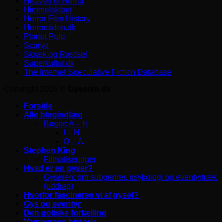
Heaven of Horror
Himmelskibet
Horror Film History
Horrorsiden.dk
Planet Pulp
Scaryo
Skræk og Rædsel
Superkultur.dk
The Internet Speculative Fiction Database
Copyright 2026 ©
Gyseren.dk
Forside
Alle blogindlæg
Bøger: A – H
I – N
O – Å
Stephen King
Filmatiseringer
Hvad er en gyser?
Gyseren: om subgenrer, psykologi og eventyrtræk
(uddrag)
Hvorfor fascineres vi af gyset?
Gys og eventyr
Den gotiske fortælling
Vampyrens historie