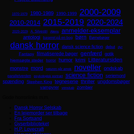
2000-2009
1980-1989
1990-1999
1970-1979
2015-2019
2020-2024
2010-2014
anmelder-eksemplar
A. Silvestri
2025-2029
Aliens
børn
antologi
Børnebøger
baseret på en bog
dansk horror
dansk science fiction
debut
dyr
genfærd
filmatiserede bøger
Fantasy
gotik
Litteratursiden
humor
krimi
hjemsøgte steder
horror
noveller
mord
monstre
ondskab
naturen går amok
science fiction
seriemord
parallelverden
psykologisk portræt
spænding
tegneserie
thriller
ungdomsbøger
Stephen King
zombier
vampyrer
venskab
Gode horrorlinks m.m.
Dansk Horror Selskab
En lejemorder ser tilbage
Fra Sortsand
Gyserbiblioteket
H.P. Lovecraft