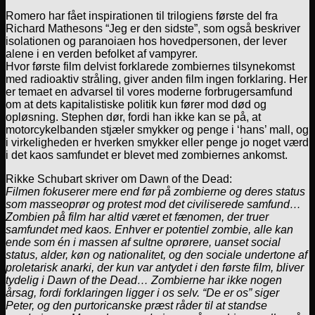
Romero har fået inspirationen til trilogiens første del fra
Richard Mathesons “Jeg er den sidste”, som også beskriver
isolationen og paranoiaen hos hovedpersonen, der lever
alene i en verden befolket af vampyrer.
Hvor første film delvist forklarede zombiernes tilsynekomst
med radioaktiv stråling, giver anden film ingen forklaring. Her
er temaet en advarsel til vores moderne forbrugersamfund
om at dets kapitalistiske politik kun fører mod død og
opløsning. Stephen dør, fordi han ikke kan se på, at
motorcykelbanden stjæler smykker og penge i ‘hans’ mall, og
i virkeligheden er hverken smykker eller penge jo noget værd
i det kaos samfundet er blevet med zombiernes ankomst.
Rikke Schubart skriver om Dawn of the Dead:
Filmen fokuserer mere end før på zombierne og deres status
som masseoprør og protest mod det civiliserede samfund…
Zombien på film har altid været et fænomen, der truer
samfundet med kaos. Enhver er potentiel zombie, alle kan
ende som én i massen af sultne oprørere, uanset social
status, alder, køn og nationalitet, og den sociale undertone af
proletarisk anarki, der kun var antydet i den første film, bliver
tydelig i Dawn of the Dead… Zombierne har ikke nogen
årsag, fordi forklaringen ligger i os selv. “De er os” siger
Peter, og den purtoricanske præst råder til at standse