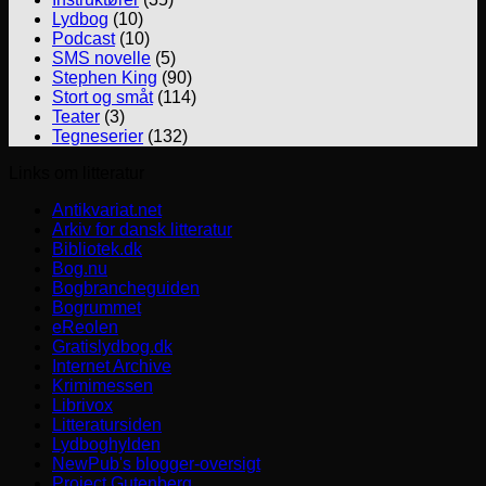
Lydbog
(10)
Podcast
(10)
SMS novelle
(5)
Stephen King
(90)
Stort og småt
(114)
Teater
(3)
Tegneserier
(132)
Links om litteratur
Antikvariat.net
Arkiv for dansk litteratur
Bibliotek.dk
Bog.nu
Bogbrancheguiden
Bogrummet
eReolen
Gratislydbog.dk
Internet Archive
Krimimessen
Librivox
Litteratursiden
Lydboghylden
NewPub's blogger-oversigt
Project Gutenberg