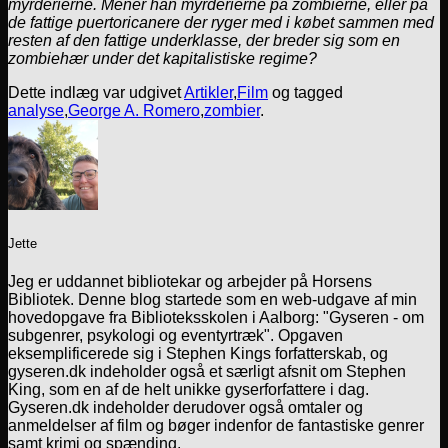
myrderierne. Mener han myrderierne på zombierne, eller på
de fattige puertoricanere der ryger med i købet sammen med
resten af den fattige underklasse, der breder sig som en
zombiehær under det kapitalistiske regime?
Dette indlæg var udgivet
Artikler
,
Film
og tagged
analyse
,
George A. Romero
,
zombier
.
Jette
Jeg er uddannet bibliotekar og arbejder på Horsens
Bibliotek. Denne blog startede som en web-udgave af min
hovedopgave fra Biblioteksskolen i Aalborg: "Gyseren - om
subgenrer, psykologi og eventyrtræk". Opgaven
eksemplificerede sig i Stephen Kings forfatterskab, og
gyseren.dk indeholder også et særligt afsnit om Stephen
King, som en af de helt unikke gyserforfattere i dag.
Gyseren.dk indeholder derudover også omtaler og
anmeldelser af film og bøger indenfor de fantastiske genrer
samt krimi og spænding.