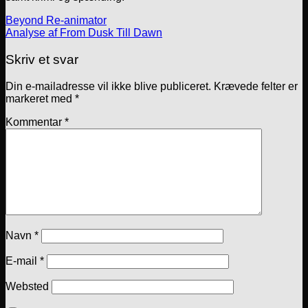
Beyond Re-animator
Analyse af From Dusk Till Dawn
Skriv et svar
Din e-mailadresse vil ikke blive publiceret.
Krævede felter er
markeret med
*
Kommentar
*
Navn
*
E-mail
*
Websted