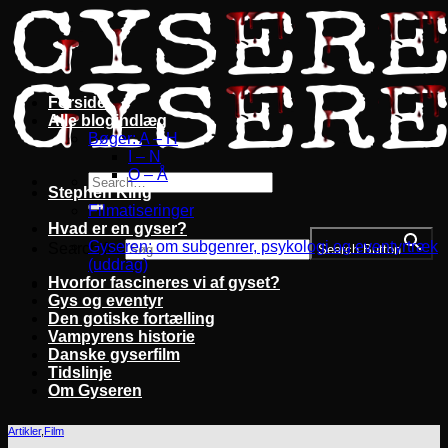
Fortsæt
til
indhold
Forside
Alle blogindlæg
Bøger: A – H
I – N
O – Å
Stephen King
Filmatiseringer
Hvad er en gyser?
Gyseren: om subgenrer, psykologi og eventyrtræk
Search for:
Search Button
(uddrag)
Hvorfor fascineres vi af gyset?
Gys og eventyr
Den gotiske fortælling
Vampyrens historie
Danske gyserfilm
Tidslinje
Om Gyseren
Artikler
,
Film