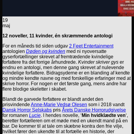
19
maj
12 noveller, 11 kvinder, én skræmmende antologi
For en måneds tid siden udgav
2 Feet Entertainment
antologien
Døden og kvinden
med ni nyoversatte
gyserfortællinger skrevet af fremtrædende kvindelige
forfattere fra det forrige århundrede.
Kvinder skriver gys
er
endnu en antologi, men denne gang skrevet af nulevende
kvindelige forfattere. Bidragsyderne er en blanding af kendte
og mindre kendte navne og med forskellige erfaringer med at
skrive horror. For nogen er det første gang, mens andre har
flere blodige skeletter i skabet.
Blandt de garvede forfattere er blandt andet den
prisvindende
Anne-Marie Vedsø Olesen
som i 2018 vandt
Dansk Horror Selskabs
pris
Årets Danske Horrorudgivelse
for romanen
Lucie
. I hendes novelle, ‘
Min hvidklædte ven
‘,
beretter fortælleren om et møde med en ukendt mand på en
bar. De kommer til at tale om skæbne kontra den frie vilje,
hvilket fører den ukendte til at fortælle en historie, der