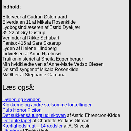
Indhold:
Efterveer af Gudrun Østergaard
Elverdalen 11 af Mikala Rosenkilde
Lydbogsindlæseren af Estrid Dyekjær
85-22 af Gry Oustrup
Veninder af Rikke Schubart
Pentax 416 af Sara Skaarup
Lyden af Helene Hindberg
Indvielsen af Anne Hjælmsø
Trafikministeriet af Sheila Eggenberger
Min hvidklædte ven af Anne-Marie Vedsø Olesen
De små synger af Mikala Rosenkilde
M/Other af Stephanie Caruana
Læs også:
Døden og kvind
en
Klokkerne og andre sælsomme fortællinger
Pulp Horror Fiction
Det sukker så tungt udi skoven
af Astrid Ehrencron-Kidde
Det gule tapet
af Charlotte Perkins Gilman
Kærlighedsfrugt – 14 rædsler
af A. Silvestri