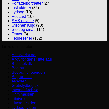
Forfatterportrætter
(27)
Instruktører
(35)
Lydbog
(10)
Podcast
(10)
SMS novelle
(5)
Stephen King
(90)
Stort og småt
(114)
Teater
(3)
Tegneserier
(132)
Links om litteratur
Antikvariat.net
Arkiv for dansk litteratur
Bibliotek.dk
Bog.nu
Bogbrancheguiden
Bogrummet
eReolen
Gratislydbog.dk
Internet Archive
Krimimessen
Librivox
Litteratursiden
Lydboghylden