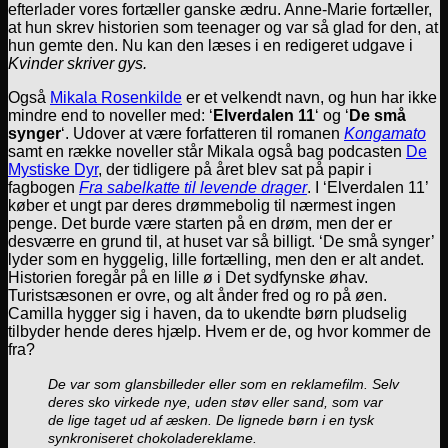
efterlader vores fortæller ganske ædru. Anne-Marie fortæller,
at hun skrev historien som teenager og var så glad for den, at
hun gemte den. Nu kan den læses i en redigeret udgave i
Kvinder skriver gys.
Også
Mikala Rosenkilde
er et velkendt navn, og hun har ikke
mindre end to noveller med: ‘
Elverdalen 11
‘ og ‘
De små
synger
‘. Udover at være forfatteren til romanen
Kongamato
samt en række noveller står Mikala også bag podcasten
De
Mystiske Dyr
, der tidligere på året blev sat på papir i
fagbogen
Fra sabelkatte til levende drager
. I ‘Elverdalen 11’
køber et ungt par deres drømmebolig til nærmest ingen
penge. Det burde være starten på en drøm, men der er
desværre en grund til, at huset var så billigt. ‘De små synger’
lyder som en hyggelig, lille fortælling, men den er alt andet.
Historien foregår på en lille ø i Det sydfynske øhav.
Turistsæsonen er ovre, og alt ånder fred og ro på øen.
Camilla hygger sig i haven, da to ukendte børn pludselig
tilbyder hende deres hjælp. Hvem er de, og hvor kommer de
fra?
De var som glansbilleder eller som en reklamefilm. Selv
deres sko virkede nye, uden støv eller sand, som var
de lige taget ud af æsken. De lignede børn i en tysk
synkroniseret chokoladereklame.