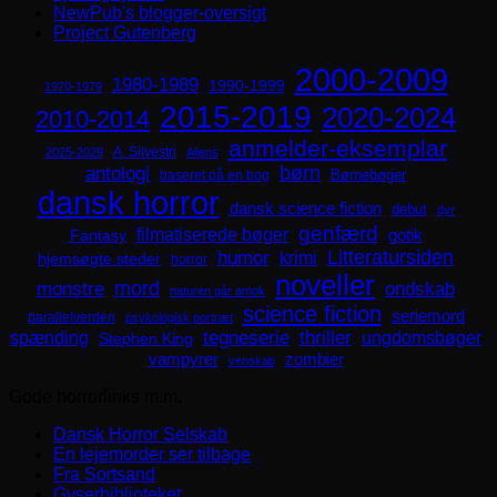
NewPub's blogger-oversigt
Project Gutenberg
2000-2009
1980-1989
1990-1999
1970-1979
2015-2019
2020-2024
2010-2014
anmelder-eksemplar
A. Silvestri
2025-2029
Aliens
børn
antologi
Børnebøger
baseret på en bog
dansk horror
dansk science fiction
debut
dyr
genfærd
filmatiserede bøger
Fantasy
gotik
Litteratursiden
humor
krimi
hjemsøgte steder
horror
noveller
mord
monstre
ondskab
naturen går amok
science fiction
seriemord
parallelverden
psykologisk portræt
spænding
tegneserie
thriller
ungdomsbøger
Stephen King
zombier
vampyrer
venskab
Gode horrorlinks m.m.
Dansk Horror Selskab
En lejemorder ser tilbage
Fra Sortsand
Gyserbiblioteket