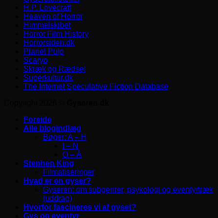
H.P. Lovecraft
Heaven of Horror
Himmelskibet
Horror Film History
Horrorsiden.dk
Planet Pulp
Scaryo
Skræk og Rædsel
Superkultur.dk
The Internet Speculative Fiction Database
Copyright 2026 ©
Gyseren.dk
Forside
Alle blogindlæg
Bøger: A – H
I – N
O – Å
Stephen King
Filmatiseringer
Hvad er en gyser?
Gyseren: om subgenrer, psykologi og eventyrtræk
(uddrag)
Hvorfor fascineres vi af gyset?
Gys og eventyr