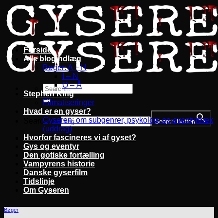
Fortsæt
til
indhold
Forside
Alle blogindlæg
Bøger: A – H
I – N
O – Å
Stephen King
Filmatiseringer
Hvad er en gyser?
Gyseren: om subgenrer, psykologi og eventyrtræk
Search for:
Search Button
(uddrag)
Hvorfor fascineres vi af gyset?
Gys og eventyr
Den gotiske fortælling
Vampyrens historie
Danske gyserfilm
Tidslinje
Om Gyseren
Bøger