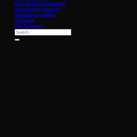
Den gotiske fortælling
Vampyrens historie
Danske gyserfilm
Tidslinje
Om Gyseren