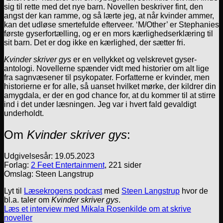
sig til rette med det nye barn. Novellen beskriver fint, den
angst der kan ramme, og så lærte jeg, at når kvinder ammer,
kan det udløse smertefulde efterveer. ‘M/Other’ er Stephanies
første gyserfortælling, og er en mors kærlighedserklæring til
sit barn. Det er dog ikke en kærlighed, der sætter fri.
Kvinder skriver gys
er en vellykket og velskrevet gyser-
antologi. Novellerne spænder vidt med historier om alt lige
fra sagnvæsener til psykopater. Forfatterne er kvinder, men
historierne er for alle, så uanset hvilket mørke, der kildrer din
amygdala, er der en god chance for, at du kommer til at stirre
ind i det under læsningen. Jeg var i hvert fald gevaldigt
underholdt.
Om
Kvinder skriver gys
:
Udgivelsesår: 19.05.2023
Forlag:
2 Feet Entertainment
, 221 sider
Omslag: Steen Langstrup
Lyt til
Læsekrogens podcast
med
Steen Langstrup
hvor de
bl.a. taler om
Kvinder skriver gys
.
Læs et interview med Mikala Rosenkilde om at skrive
noveller