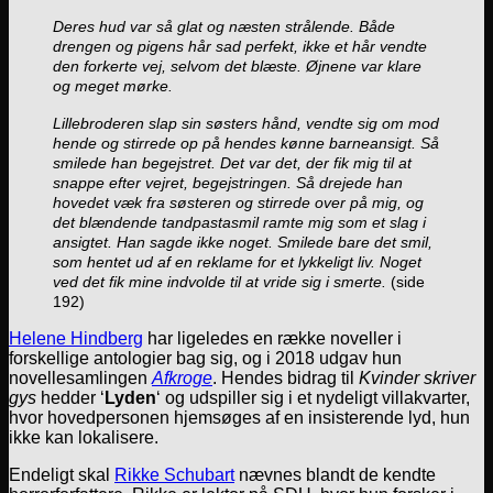
Deres hud var så glat og næsten strålende. Både
drengen og pigens hår sad perfekt, ikke et hår vendte
den forkerte vej, selvom det blæste. Øjnene var klare
og meget mørke.
Lillebroderen slap sin søsters hånd, vendte sig om mod
hende og stirrede op på hendes kønne barneansigt. Så
smilede han begejstret. Det var det, der fik mig til at
snappe efter vejret, begejstringen. Så drejede han
hovedet væk fra søsteren og stirrede over på mig, og
det blændende tandpastasmil ramte mig som et slag i
ansigtet. Han sagde ikke noget. Smilede bare det smil,
som hentet ud af en reklame for et lykkeligt liv. Noget
ved det fik mine indvolde til at vride sig i smerte.
(side
192)
Helene Hindberg
har ligeledes en række noveller i
forskellige antologier bag sig, og i 2018 udgav hun
novellesamlingen
Afkroge
. Hendes bidrag til
Kvinder skriver
gys
hedder ‘
Lyden
‘ og udspiller sig i et nydeligt villakvarter,
hvor hovedpersonen hjemsøges af en insisterende lyd, hun
ikke kan lokalisere.
Endeligt skal
Rikke Schubart
nævnes blandt de kendte