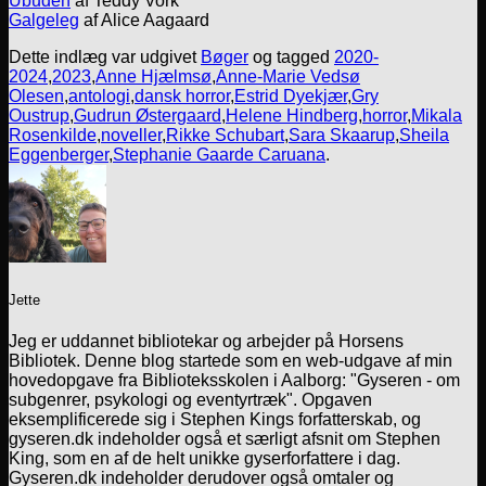
Ubuden
af Teddy Vork
Galgeleg
af Alice Aagaard
Dette indlæg var udgivet
Bøger
og tagged
2020-
2024
,
2023
,
Anne Hjælmsø
,
Anne-Marie Vedsø
Olesen
,
antologi
,
dansk horror
,
Estrid Dyekjær
,
Gry
Oustrup
,
Gudrun Østergaard
,
Helene Hindberg
,
horror
,
Mikala
Rosenkilde
,
noveller
,
Rikke Schubart
,
Sara Skaarup
,
Sheila
Eggenberger
,
Stephanie Gaarde Caruana
.
Jette
Jeg er uddannet bibliotekar og arbejder på Horsens
Bibliotek. Denne blog startede som en web-udgave af min
hovedopgave fra Biblioteksskolen i Aalborg: "Gyseren - om
subgenrer, psykologi og eventyrtræk". Opgaven
eksemplificerede sig i Stephen Kings forfatterskab, og
gyseren.dk indeholder også et særligt afsnit om Stephen
King, som en af de helt unikke gyserforfattere i dag.
Gyseren.dk indeholder derudover også omtaler og