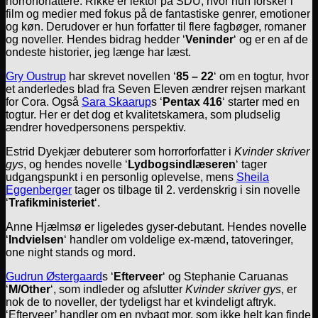
horrorforfattere. Rikke er lektor på SDU, hvor hun forsker i
film og medier med fokus på de fantastiske genrer, emotioner
og køn. Derudover er hun forfatter til flere fagbøger, romaner
og noveller. Hendes bidrag hedder ‘
Veninder
‘ og er en af de
ondeste historier, jeg længe har læst.
Gry Oustrup
har skrevet novellen ‘
85 – 22
‘ om en togtur, hvor
et anderledes blad fra Seven Eleven ændrer rejsen markant
for Cora. Også
Sara Skaarup
s ‘
Pentax 416
‘ starter med en
togtur. Her er det dog et kvalitetskamera, som pludselig
ændrer hovedpersonens perspektiv.
Estrid Dyekjær debuterer som horrorforfatter i
Kvinder skriver
gys
, og hendes novelle ‘
Lydbogsindlæseren
‘ tager
udgangspunkt i en personlig oplevelse, mens
Sheila
Eggenberger
tager os tilbage til 2. verdenskrig i sin novelle
‘
Trafikministeriet
‘.
Anne Hjælmsø er ligeledes gyser-debutant. Hendes novelle
‘
Indvielsen
‘ handler om voldelige ex-mænd, tatoveringer,
one night stands og mord.
Gudrun Østergaard
s ‘
Efterveer
‘ og Stephanie Caruanas
‘
M/Other
‘, som indleder og afslutter
Kvinder skriver gys
, er
nok de to noveller, der tydeligst har et kvindeligt aftryk.
‘Efterveer’ handler om en nybagt mor, som ikke helt kan finde