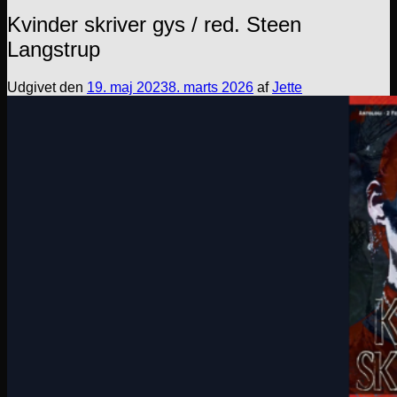
Kvinder skriver gys / red. Steen
Langstrup
Udgivet den
19. maj 2023
8. marts 2026
af
Jette