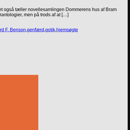
andet også tæller novellesamlingen Dommerens hus af Bram
rantologier, men på trods af at […]
d F. Benson
,
genfærd
,
gotik
,
hjemsøgte