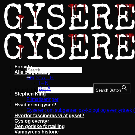
Fortsæt
til
indhold
Forside
Alle blogindlæg
Bøger: A – H
I – N
O – Å
Search for:
Search Button
Stephen King
Filmatiseringer
Hvad er en gyser?
Gyseren: om subgenrer, psykologi og eventyrtræk 
Hvorfor fascineres vi af gyset?
Gys og eventyr
Den gotiske fortælling
Vampyrens historie