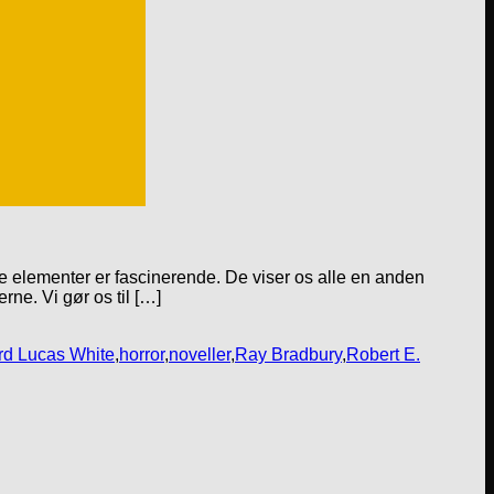
ge elementer er fascinerende. De viser os alle en anden
rne. Vi gør os til […]
d Lucas White
,
horror
,
noveller
,
Ray Bradbury
,
Robert E.