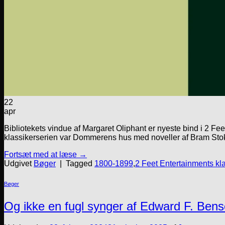
22
apr
Bibliotekets vindue af Margaret Oliphant er nyeste bind i 2 Fe
klassikerserien var Dommerens hus med noveller af Bram Stoker, 
Fortsæt med at læse
→
Udgivet
Bøger
|
Tagged
1800-1899
,
2 Feet Entertainments kla
Bøger
Og ikke en fugl synger af Edward F. Ben