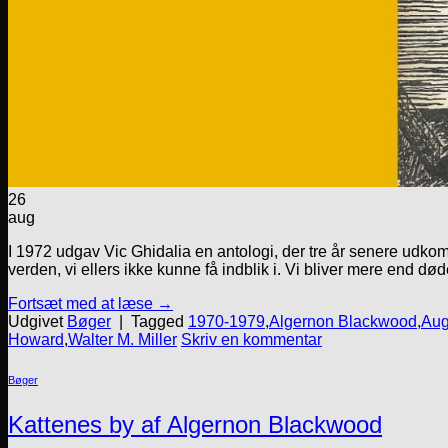
26
aug
I 1972 udgav Vic Ghidalia en antologi, der tre år senere udkom
verden, vi ellers ikke kunne få indblik i. Vi bliver mere end død
Fortsæt med at læse
→
Udgivet
Bøger
|
Tagged
1970-1979
,
Algernon Blackwood
,
Aug
Howard
,
Walter M. Miller
Skriv en kommentar
Bøger
Kattenes by af Algernon Blackwood