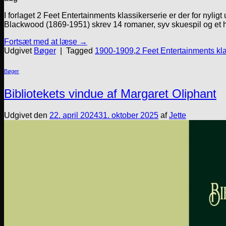
I forlaget 2 Feet Entertainments klassikerserie er der for nyli
Blackwood (1869-1951) skrev 14 romaner, syv skuespil og et h
Fortsæt med at læse
→
Udgivet
Bøger
|
Tagged
1900-1909
,
2 Feet Entertainments kla
Bøger
Bibliotekets vindue af Margaret Oliphant
Udgivet den
22. april 2024
31. oktober 2025
af
Jette