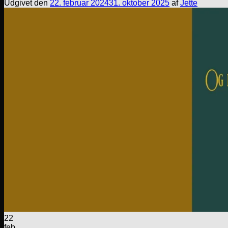
Udgivet den
22. februar 2024
31. oktober 2025
af
Jette
22
feb