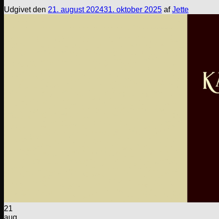
Udgivet den
21. august 2024
31. oktober 2025
af
Jette
21
aug