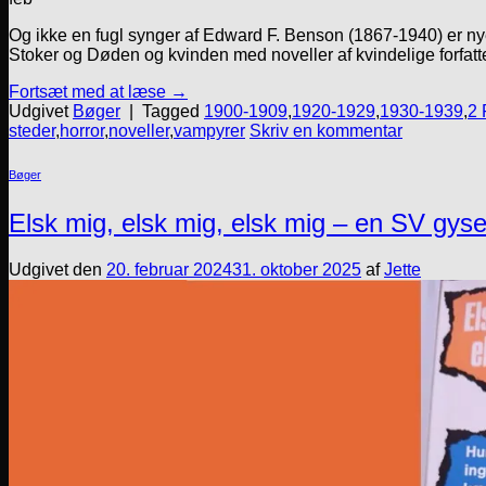
Og ikke en fugl synger af Edward F. Benson (1867-1940) er ny
Stoker og Døden og kvinden med noveller af kvindelige forfatter
Fortsæt med at læse
→
Udgivet
Bøger
|
Tagged
1900-1909
,
1920-1929
,
1930-1939
,
2 
steder
,
horror
,
noveller
,
vampyrer
Skriv en kommentar
Bøger
Elsk mig, elsk mig, elsk mig – en SV gyse
Udgivet den
20. februar 2024
31. oktober 2025
af
Jette