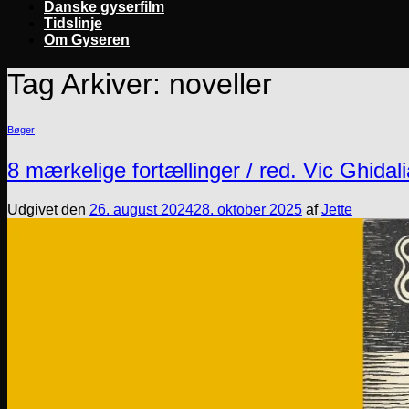
Danske gyserfilm
Tidslinje
Om Gyseren
Tag Arkiver:
noveller
Bøger
8 mærkelige fortællinger / red. Vic Ghidali
Udgivet den
26. august 2024
28. oktober 2025
af
Jette